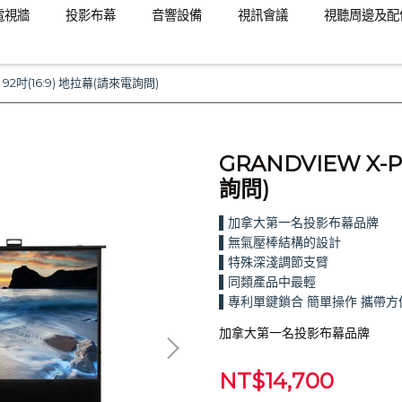
電視牆
投影布幕
音響設備
視訊會議
視聽周邊及配
s 92吋(16:9) 地拉幕(請來電詢問)
GRANDVIEW X-P
詢問)
▌加拿大第一名投影布幕品牌
▌無氣壓棒結構的設計
▌特殊深淺調節支臂
▌同類產品中最輕
▌專利單鍵鎖合 簡單操作 攜帶方
加拿大第一名投影布幕品牌
NT$14,700