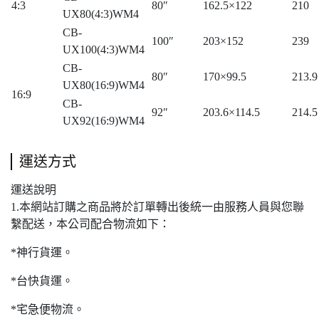
4:3
80″
162.5×122
210
UX80(4:3)WM4
CB-
100″
203×152
239
UX100(4:3)WM4
CB-
80″
170×99.5
213.9
UX80(16:9)WM4
16:9
CB-
92″
203.6×114.5
214.5
UX92(16:9)WM4
運送方式
運送說明
1.本網站訂購之商品將於訂單轉出後統一由服務人員與您聯
繫配送，本公司配合物流如下：
*神行貨運。
*台快貨運。
*宅急便物流。