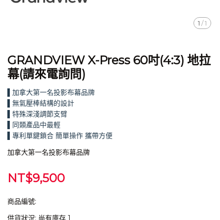
1
/
1
GRANDVIEW X-Press 60吋(4:3) 地拉
幕(請來電詢問)
▌加拿大第一名投影布幕品牌
▌無氣壓棒結構的設計
▌特殊深淺調節支臂
▌同類產品中最輕
▌專利單鍵鎖合 簡單操作 攜帶方便
加拿大第一名投影布幕品牌
NT$9,500
商品編號:
供貨狀況:
尚有庫存 1