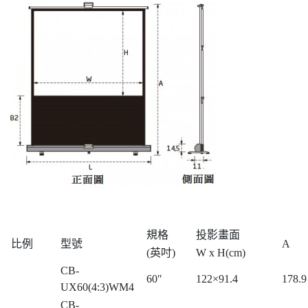
規格
投影畫面
比例
型號
A
(英吋)
W x H(cm)
CB-
60″
122×91.4
178.9
UX60(4:3)WM4
CB-