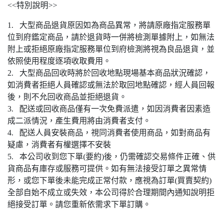
<<特別說明>>
1. 大型商品退貨原因如為商品異常，將請原廠指定服務單
位到府鑑定商品，請於退貨時一併將檢測單據附上，如無法
附上或拒絕原廠指定服務單位到府檢測將視為良品退貨，並
依照使用程度逐項收取費用。
2. 大型商品回收時將於回收地點現場基本商品狀況確認，
如消費者拒絕人員確認或無法於取回地點確認，經人員回報
後，則不允回收商品並拒絕退貨。
3. 配送或回收商品僅有一次免費派遣，如因消費者因素造
成二派情況，產生費用將由消費者支付。
4. 配送人員安裝商品，視同消費者使用商品，如對商品有
疑慮，消費者有權選擇不安裝
5. 本公司收到您下單(要約)後，仍需確認交易條件正確、供
貨商品有庫存或服務可提供。如有無法接受訂單之異常情
形，或您下單後未能完成正常付款，應視為訂單(買賣契約)
全部自始不成立或失效，本公司得於合理期間內通知說明拒
絕接受訂單。請您重新依需求下單訂購。