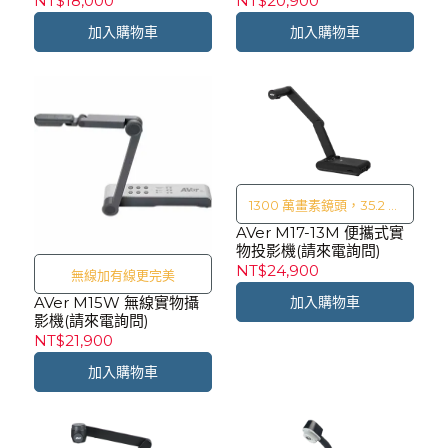
NT$18,000
NT$20,900
加入購物車
加入購物車
1300 萬畫素鏡頭，35.2 倍
AVer M17-13M 便攜式實
放大倍率，HDMI 輸入 / 輸
物投影機(請來電詢問)
出，隨插即用滑鼠註記
NT$24,900
無線加有線更完美
AVer M15W 無線實物攝
加入購物車
影機(請來電詢問)
NT$21,900
加入購物車