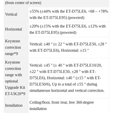
(from center of screen)
±55% (±44% with the ET-D75LE6, +68 – +78%
Vertical
with the ET-D75LE95) (powered)
±20% (±15% with the ET-D75LE6, ±12% with
Horizontal
the ET-D75LE95) (powered)
Keystone
Vertical: ±40 ° (± 22 ° with ET-D75LE50, ±28 °
correction
with ET-D75LE6), Horizontal: ±15 °
range*9
Keystone
Vertical: ±45 ° (± 40 ° with ET-D75LE10/20,
correction
±22 ° with ET-D75LE50, ±28 ° with ET-
range with
D75LE6), Horizontal: ±40 ° (±15 ° with ET-
optional
D75LE50/6), Up to a total of ±55 ° during
Upgrade Kit
simultaneous horizontal and vertical correction.
ET-UK20*9
Ceiling/floor, front /rear, free 360-degree
Installation
installation