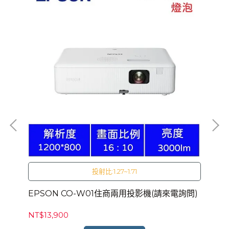
投射比:1.27~1.71
電詢
EPSON CO-W01住商兩用投影機(請來電詢問)
EP
詢
NT$13,900
NT