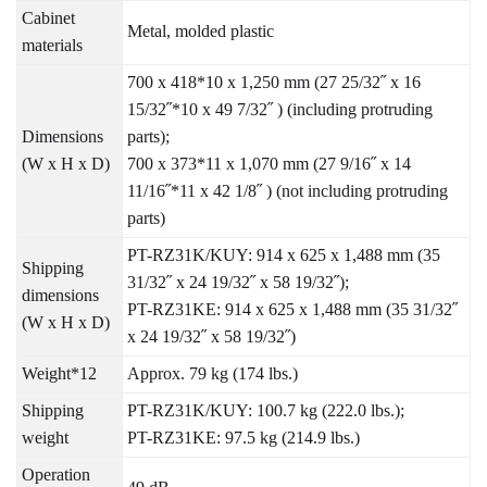
Cabinet
Metal, molded plastic
materials
700 x 418*10 x 1,250 mm (27 25/32˝ x 16
15/32˝*10 x 49 7/32˝ ) (including protruding
Dimensions
parts);
(W x H x D)
700 x 373*11 x 1,070 mm (27 9/16˝ x 14
11/16˝*11 x 42 1/8˝ ) (not including protruding
parts)
PT-RZ31K/KUY: 914 x 625 x 1,488 mm (35
Shipping
31/32˝ x 24 19/32˝ x 58 19/32˝);
dimensions
PT-RZ31KE: 914 x 625 x 1,488 mm (35 31/32˝
(W x H x D)
x 24 19/32˝ x 58 19/32˝)
Weight*12
Approx. 79 kg (174 lbs.)
Shipping
PT-RZ31K/KUY: 100.7 kg (222.0 lbs.);
weight
PT-RZ31KE: 97.5 kg (214.9 lbs.)
Operation