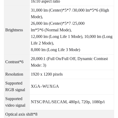
16:10 aspect ratio
31,000 lm (Center)*5*7 /30,000 lm*5*6 (High
Mode),
26,000 lm (Center)*5*7 /25,000
Brightness
lm*5*6 (Normal Mode),
12,000 lm (Long Life 1 Mode), 10,000 lm (Long
Life 2 Mode),
8,000 lm (Long Life 3 Mode)
20,000:1 (Full On/Full Off, Dynamic Contrast
Contrast*6
Mode: 3)
Resolution
1920 x 1200 pixels
Supported
XGA–WUXGA
RGB signal
Supported
NTSC/PAL/SECAM, 480p/i, 720p, 1080p/i
video signal
Optical axis shift*8