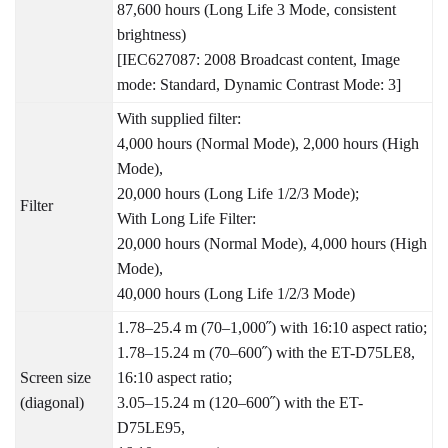
87,600 hours (Long Life 3 Mode, consistent
brightness)
[IEC627087: 2008 Broadcast content, Image
mode: Standard, Dynamic Contrast Mode: 3]
With supplied filter:
4,000 hours (Normal Mode), 2,000 hours (High
Mode),
20,000 hours (Long Life 1/2/3 Mode);
Filter
With Long Life Filter:
20,000 hours (Normal Mode), 4,000 hours (High
Mode),
40,000 hours (Long Life 1/2/3 Mode)
1.78–25.4 m (70–1,000˝) with 16:10 aspect ratio;
1.78–15.24 m (70–600˝) with the ET-D75LE8,
Screen size
16:10 aspect ratio;
(diagonal)
3.05–15.24 m (120–600˝) with the ET-
D75LE95,