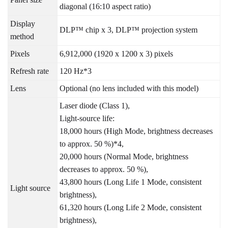
diagonal (16:10 aspect ratio)
Display
DLP™ chip x 3, DLP™ projection system
method
Pixels
6,912,000 (1920 x 1200 x 3) pixels
Refresh rate
120 Hz*3
Lens
Optional (no lens included with this model)
Laser diode (Class 1),
Light-source life:
18,000 hours (High Mode, brightness decreases
to approx. 50 %)*4,
20,000 hours (Normal Mode, brightness
decreases to approx. 50 %),
43,800 hours (Long Life 1 Mode, consistent
Light source
brightness),
61,320 hours (Long Life 2 Mode, consistent
brightness),