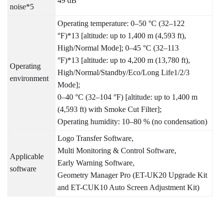
49 dB
noise*5
Operating temperature: 0–50 °C (32–122
°F)*13 [altitude: up to 1,400 m (4,593 ft),
High/Normal Mode]; 0–45 °C (32–113
°F)*13 [altitude: up to 4,200 m (13,780 ft),
Operating
High/Normal/Standby/Eco/Long Life1/2/3
environment
Mode];
0–40 °C (32–104 °F) [altitude: up to 1,400 m
(4,593 ft) with Smoke Cut Filter];
Operating humidity: 10–80 % (no condensation)
Logo Transfer Software,
Multi Monitoring & Control Software,
Applicable
Early Warning Software,
software
Geometry Manager Pro (ET-UK20 Upgrade Kit
and ET-CUK10 Auto Screen Adjustment Kit)