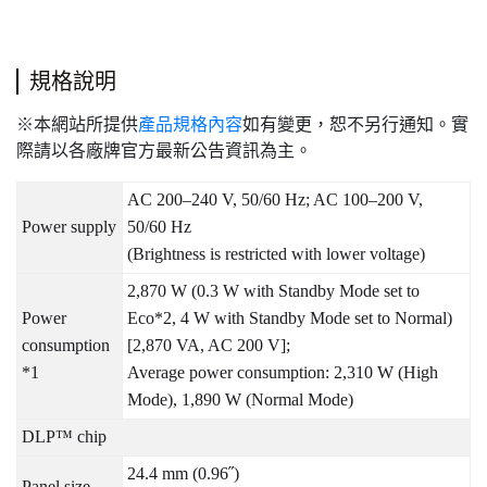
規格說明
※本網站所提供
產品規格內容
如有變更，恕不另行通知。實
際請以各廠牌官方最新公告資訊為主。
AC 200–240 V, 50/60 Hz; AC 100–200 V,
Power supply
50/60 Hz
(Brightness is restricted with lower voltage)
2,870 W (0.3 W with Standby Mode set to
Power
Eco*2, 4 W with Standby Mode set to Normal)
consumption
[2,870 VA, AC 200 V];
*1
Average power consumption: 2,310 W (High
Mode), 1,890 W (Normal Mode)
DLP™ chip
24.4 mm (0.96˝)
Panel size