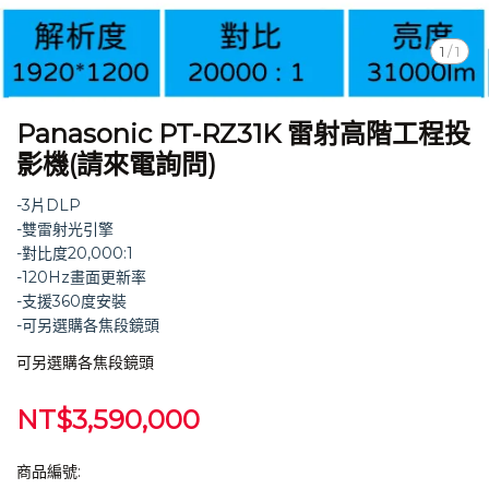
1
/
1
Panasonic PT-RZ31K 雷射高階工程投
影機(請來電詢問)
-3片DLP
-雙雷射光引擎
-對比度20,000:1
-120Hz畫面更新率
-支援360度安裝
-可另選購各焦段鏡頭
可另選購各焦段鏡頭
NT$3,590,000
商品編號: