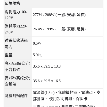
環境規格
消耗電力
100-
277W / 208W (
一般
/
安靜
,
延長
)
120V
消耗電力
220-
263W / 199W (
一般
/
安靜
,
延長
)
240V
睡眠狀態消耗
0.5W
電力
5.9kg
重量
寬
x
深
x
高
(
公分
)
35.6 x 39.5 x 13.3
不含腳架
寬
x
深
x
高
(
公分
)
35.6 x 39.5 x 16.5
含腳架
電源線
(1.8m)
、無線遙控器、電池
x2
、支
隨機附贈配件
撐腳座、
使用說明書組、保固卡