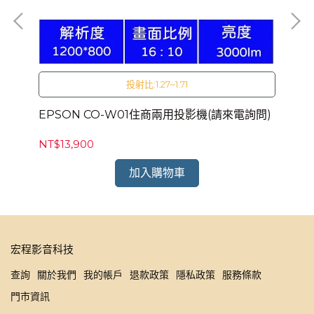
投射比:1.27~1.71
詢
EPSON CO-W01住商兩用投影機(請來電詢問)
EP
問)
NT$13,900
NT
加入購物車
宏程影音科技
查詢
關於我們
我的帳戶
退款政策
隱私政策
服務條款
門市資訊