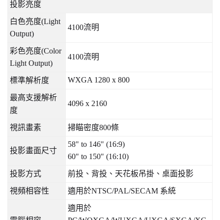
投影亮度
白色亮度
(Light
4100
流明
Output)
彩色亮度
(Color
4100
流明
Light Output)
WXGA 1280 x 800
標準解析度
最高支援解析
4096 x 2160
度
視訊畫素
掃瞄密度
800
條
58" to 146" (16:9)
投影畫面尺寸
60" to 150" (16:10)
投影方式
前投、背投、天花板吊掛、桌面投影
視頻相容性
適用於
NTSC/PAL/SECAM
系統
適用於