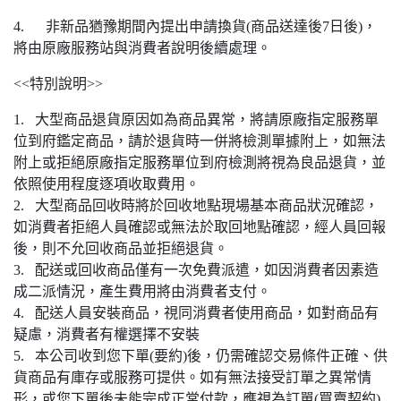
4. 非新品猶豫期間內提出申請換貨(商品送達後7日後)，
將由原廠服務站與消費者說明後續處理。
<<特別說明>>
1. 大型商品退貨原因如為商品異常，將請原廠指定服務單
位到府鑑定商品，請於退貨時一併將檢測單據附上，如無法
附上或拒絕原廠指定服務單位到府檢測將視為良品退貨，並
依照使用程度逐項收取費用。
2. 大型商品回收時將於回收地點現場基本商品狀況確認，
如消費者拒絕人員確認或無法於取回地點確認，經人員回報
後，則不允回收商品並拒絕退貨。
3. 配送或回收商品僅有一次免費派遣，如因消費者因素造
成二派情況，產生費用將由消費者支付。
4. 配送人員安裝商品，視同消費者使用商品，如對商品有
疑慮，消費者有權選擇不安裝
5. 本公司收到您下單(要約)後，仍需確認交易條件正確、供
貨商品有庫存或服務可提供。如有無法接受訂單之異常情
形，或您下單後未能完成正常付款，應視為訂單(買賣契約)