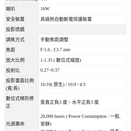
16W
喇叭
安全裝置
具過熱自動斷電保護裝置
投影透鏡
調焦方式
手動焦距調整
F:1.6 , f:3.7 mm
焦距
放大比例
1-1.35 (
數位式縮放
)
0.27~0.37
投射比
投影畫面比例
16:10(
原生
) / 16:9 / 4:3
(
寬
:
長
)
數位式梯形修
垂直正負
3
度、水平正負
3
度
正
20,000 hours ( Power Consumption :
一般
,
光源壽命
安靜
)