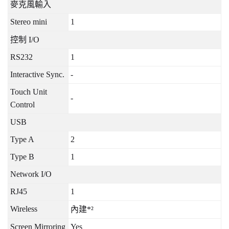
麥克風輸入
Stereo mini
1
控制
I/O
RS232
1
Interactive Sync.
-
Touch Unit
-
Control
USB
Type A
2
Type B
1
Network I/O
RJ45
1
Wireless
內建
*²
Screen Mirroring
Yes