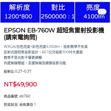
1
/
1
EPSON EB-760W 超短焦雷射投影機
(請來電詢問)
WXGA/白色亮度=彩色亮度4,100lm，投影教學不失真
反射式超短焦投影設計，60.1公分投影100吋大畫面
教學不受光影干擾更順暢
內建無線模組，支援無線及鏡像投影功能
投射比:0.27~0.37
NT$49,900
商品編號:
eb760
供貨狀況:
尚有庫存 1