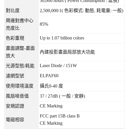
30,000 hours ( Power Consumption :
延長
)
對比度
2,500,000:1(
色彩模式
:
動態
,
耗電量
:
一般
)
周邊對應中心
85%
亮度比
Up to 1.07 billion colors
色彩重現
畫面調整
-
畫面
內建投影畫面局部放大功能
放大
Laser Diode / 151W
光源型態
/
耗能
ELPAF60
濾網型號
使用環境溫度
攝氏
0-40
度
風扇噪音值
37 / 27dB (
一般
/
安靜
)
CE Marking
安規認證
FCC part 15B class B
電磁相容
CE Marking