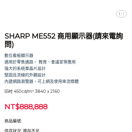
1
/
1
SHARP ME552 商用顯示器(請來電詢
問)
數位看板顯示器
適用於零售通路、 教育、會議室等應用
強大的系統單晶片設計
堅固且流線的外觀設計
內建網路瀏覽器，可上網及使用串流媒體
55吋 450cd/m² 3840 x 2160
NT$888,888
商品編號:
供貨狀況:
庫存不足