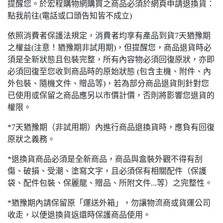
提醒您。於宏程購物網購買之商品必須於網頁申請退換貨：
點我前往(電話或口頭告知皆不成立)
依照消費者保護法規定，消費者均享有產品到貨7天猶豫期
之權益(注意！猶豫期非試用期)，但提醒您，商品退貨時必
須是全新狀態且包裝完整，所有內容物必須回復原狀，亦即
必須回復至您收到商品時的原始狀態 (包含主機、附件、內
外包裝、隨機文件、贈品等)，若為部分商品退貨則針對您
已使用或保留之商品應另以市價計價，否則將影響您退貨的
權限。
*7天猶豫期（非試用期）內進行商品退換貨時，應負有回復
原狀之義務。
*退換貨商品必須是全新商品，商品與盒裝外觀不得有刮
傷、破損、受潮、塗寫文字，且必須保有相關配件（保護
袋、配件包裝、保麗龍、贈品、所附文件...等）之完整性。
*猶豫期內請保留原「運送外箱」，勿讓物流商或貨運公司
收走，以便退換貨返還時保護商品使用。