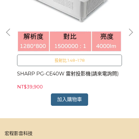
投射比:1.48~1.78
)
SHARP PG-CE40W 雷射投影機(請來電詢問)
SH
NT$39,900
NT
加入購物車
宏程影音科技