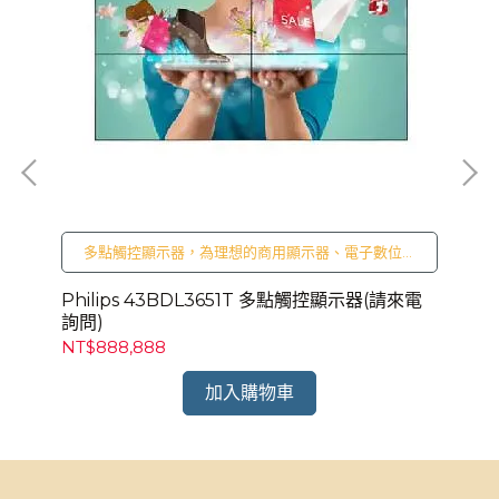
廣
多點觸控顯示器，為理想的商用顯示器、電子數位廣
待
告解決方案選擇。適用於展覽中心、櫥窗展示、接待
大廳等商用數位空間
來電
Philips 43BDL3651T 多點觸控顯示器(請來電
Ph
詢問)
詢
NT$888,888
NT
加入購物車