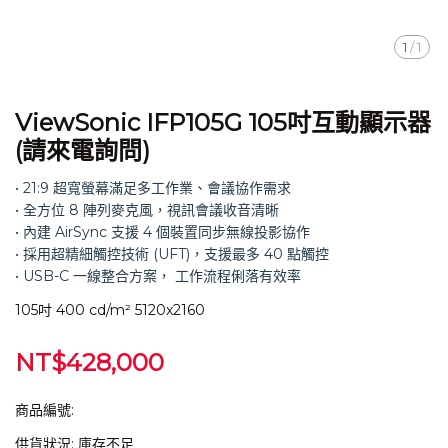
1
/
1
ViewSonic IFP105G 105吋互動顯示器
(請來電詢問)
• 21:9 超寬螢幕滿足多工作業、會議協作需求
• 全方位 8 陣列麥克風，視訊會議收音清晰
• 內建 AirSync 支援 4 個裝置同步無線投影協作
• 採用超精細觸控技術 (UFT)，支援最多 40 點觸控
• USB-C 一線整合方案， 工作流程俐落有效率
105吋 400 cd/m² 5120x2160
NT$428,000
商品編號:
供貨狀況:
庫存不足