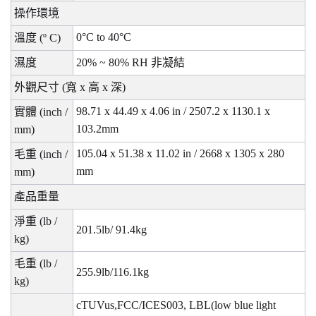
操作環境
0°C to 40°C
溫度
(º C)
濕度
20% ~ 80% RH
非凝結
外觀尺寸
(
寬
x
高
x
深
)
98.71 x 44.49 x 4.06 in / 2507.2 x 1130.1 x
實體
(inch /
103.2mm
mm)
105.04 x 51.38 x 11.02 in / 2668 x 1305 x 280
毛重
(inch /
mm
mm)
產品重量
淨重
(lb /
201.5lb/ 91.4kg
kg)
毛重
(lb /
255.9lb/116.1kg
kg)
cTUVus,FCC/ICES003, LBL(low blue light