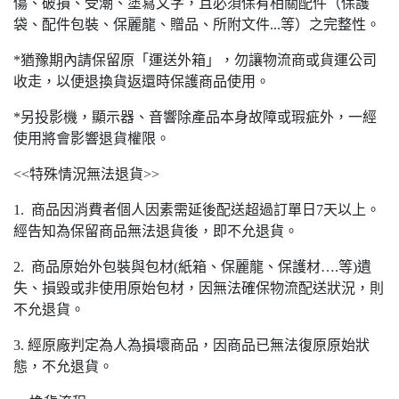
傷、破損、受潮、塗寫文字，且必須保有相關配件（保護
袋、配件包裝、保麗龍、贈品、所附文件...等）之完整性。
*猶豫期內請保留原「運送外箱」，勿讓物流商或貨運公司
收走，以便退換貨返還時保護商品使用。
*另投影機，顯示器、音響除產品本身故障或瑕疵外，一經
使用將會影響退貨權限。
<<特殊情況無法退貨>>
1. 商品因消費者個人因素需延後配送超過訂單日7天以上。
經告知為保留商品無法退貨後，即不允退貨。
2. 商品原始外包裝與包材(紙箱、保麗龍、保護材….等)遺
失、損毀或非使用原始包材，因無法確保物流配送狀況，則
不允退貨。
3. 經原廠判定為人為損壞商品，因商品已無法復原原始狀
態，不允退貨。