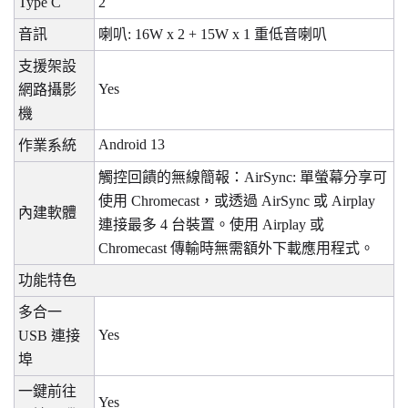
Type C
2
音訊
喇叭
: 16W x 2 + 15W x 1
重低音喇叭
支援架設
Yes
網路攝影
機
Android 13
作業系統
觸控回饋的無線簡報：
AirSync:
單螢幕分享可
使用
Chromecast
，或透過
AirSync
或
Airplay
內建軟體
連接最多
4
台裝置。使用
Airplay
或
Chromecast
傳輸時無需額外下載應用程式。
功能特色
多合一
Yes
USB
連接
埠
一鍵前往
Yes