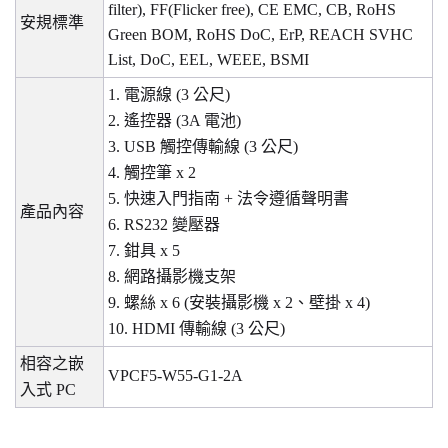
filter), FF(Flicker free), CE EMC, CB, RoHS
安規標準
Green BOM, RoHS DoC, ErP, REACH SVHC
List, DoC, EEL, WEEE, BSMI
1.
電源線
(3
公尺
)
2.
遙控器
(3A
電池
)
3. USB
觸控傳輸線
(3
公尺
)
4.
觸控筆
x 2
5.
快速入門指南
+
法令遵循聲明書
產品內容
6. RS232
變壓器
7.
鉗具
x 5
8.
網路攝影機支架
9.
螺絲
x 6 (
安裝攝影機
x 2
、壁掛
x 4)
10. HDMI
傳輸線
(3
公尺
)
相容之嵌
VPCF5-W55-G1-2A
入式
PC