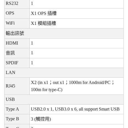
RS232
1
OPS
X1 OPS
插槽
WiFi
X1
模組插槽
輸出訊號
HDMI
1
1
音訊
SPDIF
1
LAN
X2 (in x1
；
out x1
；
1000m for Android/PC
；
RJ45
100m for type-C)
USB
Type A
USB2.0 x 1, USB3.0 x 6, all support Smart USB
Type B
3 (
觸控用
)