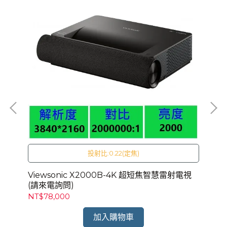
投射比:0.22(定焦)
電詢
Viewsonic X2000B-4K 超短焦智慧雷射電視
Vi
(請來電詢問)
(
NT$78,000
NT
加入購物車