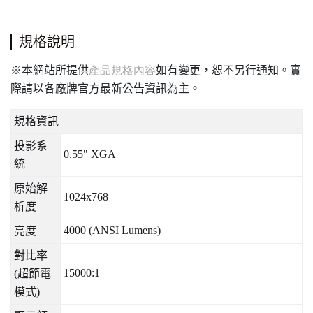
規格說明
本網站所提供
如有變更，恕不另行通知。實
※
產品規格內容
際請以各廠牌官方最新公告資訊為主。
規格資訊
投影系
0.55" XGA
統
原始解
1024x768
析度
4000 (ANSI Lumens)
亮度
對比率
15000:1
(
超節電
模式
)