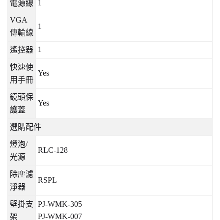
1
電源線
VGA
1
傳輸線
1
遙控器
快速使
Yes
用手冊
鏡頭保
Yes
護蓋
選購配件
燈泡
/
RLC-128
光源
除塵濾
RSPL
淨器
壁掛支
PJ-WMK-305
PJ-WMK-007
架