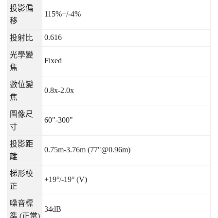
投影偏
115%+/-4%
移
0.616
投射比
光學變
Fixed
焦
數位變
0.8x-2.0x
焦
圖像尺
60"-300"
寸
投影距
0.75m-3.76m (77"@0.96m)
離
梯形校
+19°/-19° (V)
正
噪音標
34dB
準
(
正常
)