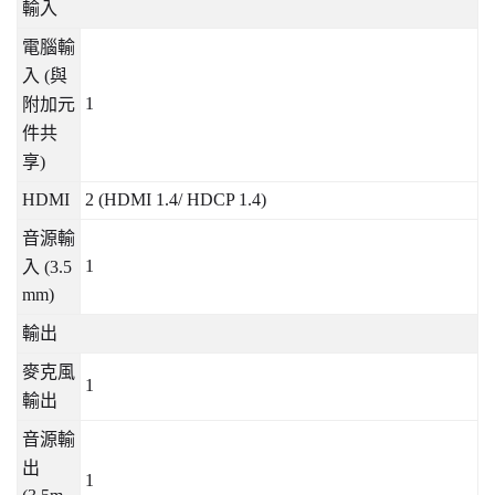
輸入
電腦輸
入
(
與
1
附加元
件共
享
)
HDMI
2 (HDMI 1.4/ HDCP 1.4)
音源輸
1
入
(3.5
mm)
輸出
麥克風
1
輸出
音源輸
出
1