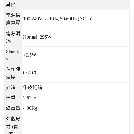
其他
電源供
100-240V+/- 10%, 50/60Hz (AC in)
應電壓
電源消
Normal: 295W
耗
Standb
<0.5W
y
運作時
0~40
℃
溫度
外箱
牛皮紙箱
2.87kg
淨重
4.08Kg
總重量
外觀尺
寸
(
寬