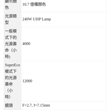
顯示顏
10.7
億種顏色
色
光源類
240W UHP Lamp
型
一般模
式下的
4000
光源壽
命（小
時
)
SuperEco
模式下
的光源
12000
壽命
（小
時）
F=2.7, f=7.15mm
鏡頭