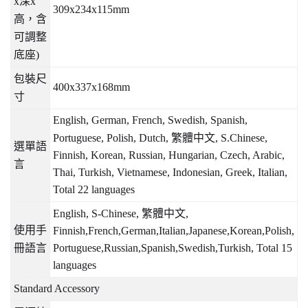
x
深
x
309x234x115mm
高，含
可調整
底座
)
包裝尺
400x337x168mm
寸
English, German, French, Swedish, Spanish,
Portuguese, Polish, Dutch,
繁體中文
, S.Chinese,
選單語
Finnish, Korean, Russian, Hungarian, Czech, Arabic,
言
Thai, Turkish, Vietnamese, Indonesian, Greek, Italian,
Total 22 languages
English, S-Chinese,
繁體中文
,
使用手
Finnish,French,German,Italian,Japanese,Korean,Polish,
冊語言
Portuguese,Russian,Spanish,Swedish,Turkish, Total 15
languages
Standard Accessory