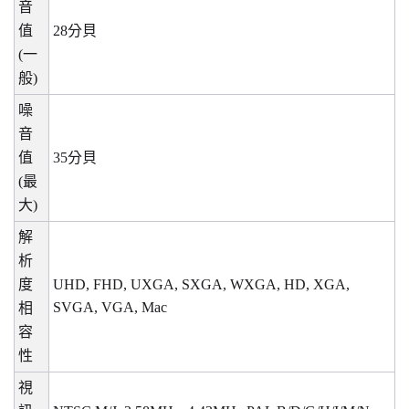
音
值
28
分貝
(
一
般
)
噪
音
值
35
分貝
(
最
大
)
解
析
度
UHD, FHD, UXGA, SXGA, WXGA, HD, XGA,
SVGA, VGA, Mac
相
容
性
視