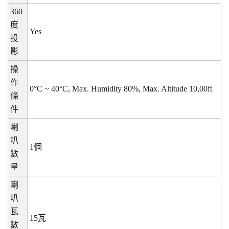
360
度
Yes
投
影
操
作
0°C ~ 40°C, Max. Humidity 80%, Max. Altitude 10,00ft
條
件
喇
叭
1
個
數
量
喇
叭
瓦
15
瓦
數