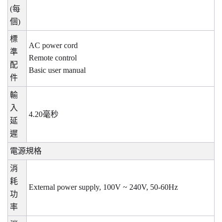
(
每
個
)
標
AC power cord
準
Remote control
配
Basic user manual
件
輸
入
4.20
毫秒
延
遲
電源規格
消
耗
External power supply, 100V ~ 240V, 50-60Hz
功
率