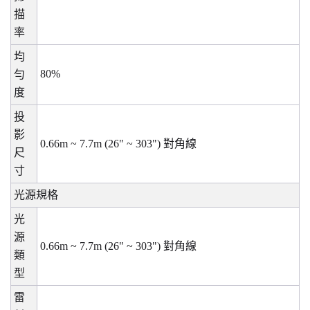
描
率
均
80%
勻
度
投
影
0.66m ~ 7.7m (26" ~ 303")
對角線
尺
寸
光源規格
光
源
0.66m ~ 7.7m (26" ~ 303")
對角線
類
型
雷