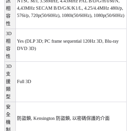
訊
NTSC M/J, 3.58MHz, 4.43MHz PAL B/D/G/H/I/M/N,
4,43MHz SECAM B/D/G/K/K1/L, 4.25/4.4MHz 480i/p,
相
576i/p, 720p(50/60Hz), 1080i(50/60Hz), 1080p(50/60Hz)
容
性
3D
相
Yes (DLP 3D; PC frame sequential 120Hz 3D, Blu-ray
DVD 3D)
容
性
3D
支
援
Full 3D
類
型
安
全
防盜鎖
, Kensington
防盜鎖
,
以密碼保護的介面
機
制