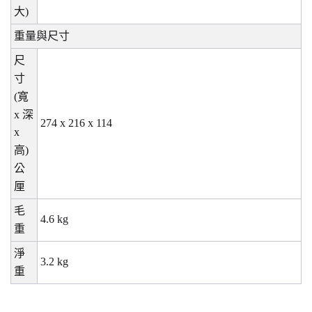
大
)
重量與尺寸
尺
寸
(
寬
x
深
274 x 216 x 114
x
高
)
公
厘
毛
4.6 kg
重
淨
3.2 kg
重