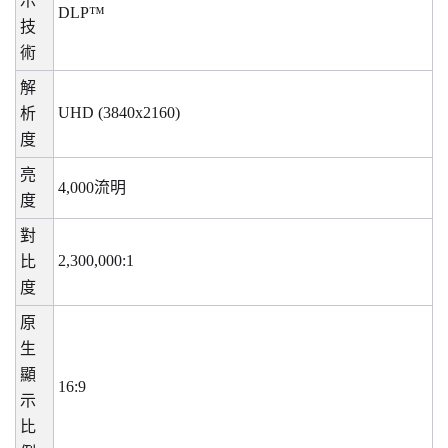
示
DLP™
技
術
解
UHD (3840x2160)
析
度
亮
4,000
流明
度
對
2,300,000:1
比
度
原
生
顯
16:9
示
比