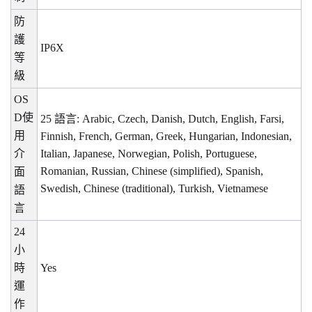
防
護
IP6X
等
級
OS
D
使
25
語言
: Arabic, Czech, Danish, Dutch, English, Farsi,
用
Finnish, French, German, Greek, Hungarian, Indonesian,
介
Italian, Japanese, Norwegian, Polish, Portuguese,
Romanian, Russian, Chinese (simplified), Spanish,
面
Swedish, Chinese (traditional), Turkish, Vietnamese
語
言
24
小
時
Yes
運
作