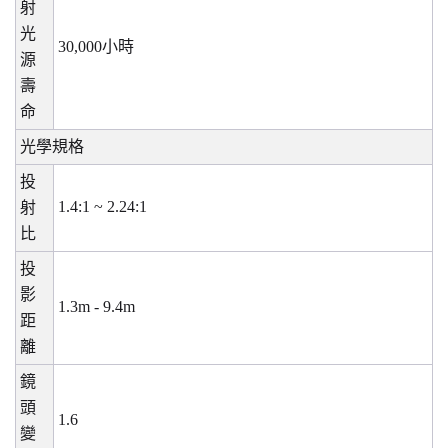
射
光
30,000
小時
源
壽
命
光學規格
投
1.4:1 ~ 2.24:1
射
比
投
影
1.3m - 9.4m
距
離
鏡
頭
1.6
變