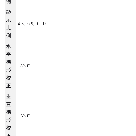
例
顯
示
4:3,16:9,16:10
比
例
水
平
梯
+/-30°
形
校
正
垂
直
梯
+/-30°
形
校
正