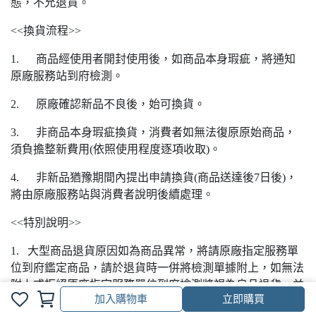
態，不允退貨。
<<換貨流程>>
1. 商品經使用者開封使用後，如商品本身瑕疵，將通知
原廠服務站到府檢測。
2. 原廠確認新品不良後，始可換貨。
3. 非商品本身瑕疵換貨，消費者如無法復原原始商品，
須負擔整新費用(依照使用程度逐項收取)。
4. 非新品猶豫期間內提出申請換貨(商品送達後7日後)，
將由原廠服務站與消費者說明後續處理。
<<特別說明>>
1. 大型商品退貨原因如為商品異常，將請原廠指定服務單
位到府鑑定商品，請於退貨時一併將檢測單據附上，如無法
附上或拒絕原廠指定服務單位到府檢測將視為良品退貨，並
加入購物車
立即購買
依照使用程度逐項收取費用。