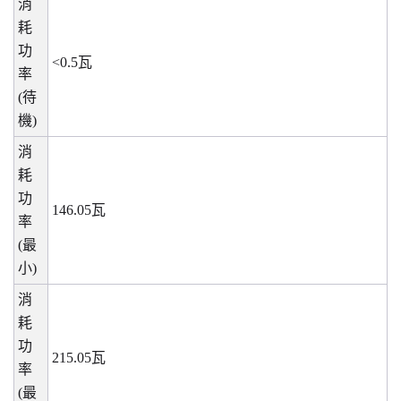
消
耗
功
<0.5
瓦
率
(
待
機
)
消
耗
功
146.05
瓦
率
(
最
小
)
消
耗
功
215.05
瓦
率
(
最