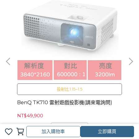
投射比:1.15~1.5
問)
BenQ TK710 雷射遊戲投影機(請來電詢問)
EPSON EH-T
詢
NT$49,900
NT
已售完
加入購物車
立即購買