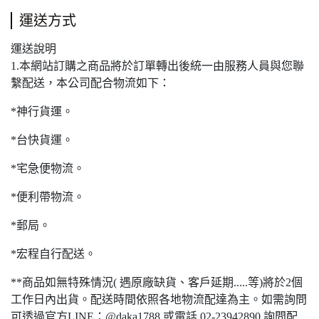
運送方式
運送說明
1.本網站訂購之商品將於訂單轉出後統一由服務人員與您聯
繫配送，本公司配合物流如下：
*神行貨運。
*台快貨運。
*宅急便物流。
*便利帶物流。
*郵局。
*宏程自行配送。
**商品如無特殊情況( 遇原廠缺貨、客戶延期.....等)將於2個
工作日內出貨。配送時間依照各地物流配達為主。如需詢問
可透過官方LINE：@daka1788 或電話 02-23942890 詢問配