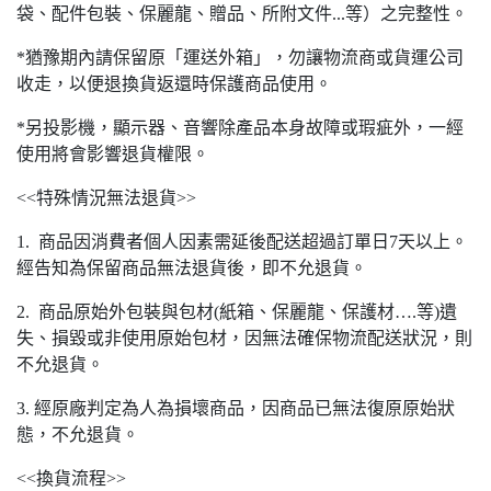
袋、配件包裝、保麗龍、贈品、所附文件...等）之完整性。
*猶豫期內請保留原「運送外箱」，勿讓物流商或貨運公司
收走，以便退換貨返還時保護商品使用。
*另投影機，顯示器、音響除產品本身故障或瑕疵外，一經
使用將會影響退貨權限。
<<特殊情況無法退貨>>
1. 商品因消費者個人因素需延後配送超過訂單日7天以上。
經告知為保留商品無法退貨後，即不允退貨。
2. 商品原始外包裝與包材(紙箱、保麗龍、保護材….等)遺
失、損毀或非使用原始包材，因無法確保物流配送狀況，則
不允退貨。
3. 經原廠判定為人為損壞商品，因商品已無法復原原始狀
態，不允退貨。
<<換貨流程>>