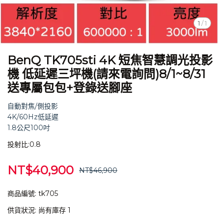
1
/
1
BenQ TK705sti 4K 短焦智慧調光投影
機 低延遲三坪機(請來電詢問)8/1~8/31
送專屬包包+登錄送腳座
自動對焦/側投影
4K/60Hz低延遲
1.8公尺100吋
投射比:0.8
NT$40,900
NT$46,900
商品編號:
tk705
供貨狀況:
尚有庫存 1