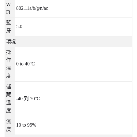
Wi
802.11a/b/g/n/ac
Fi
藍
5.0
牙
環境
操
作
0 to 40°C
溫
度
儲
藏
-40
到
70°C
溫
度
濕
10 to 95%
度