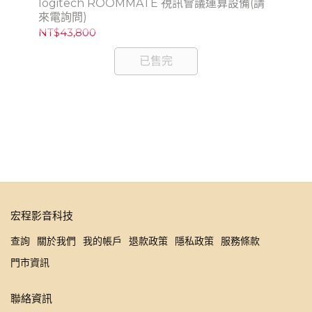
logitech ROOMMATE 視訊會議運算設備(請
來電詢問)
NT$43,800
已售完
lo
問)
NT
宏程影音科技
查詢
關於我們
我的帳戶
退款政策
隱私政策
服務條款
門市資訊
聯絡資訊