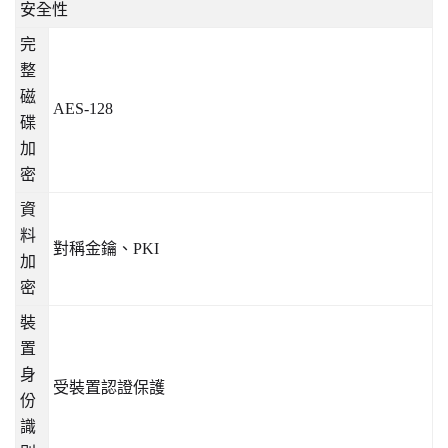
安全性
完
整
磁
AES-128
碟
加
密
資
料
對稱金鑰、
PKI
加
密
裝
置
身
受裝置認證保護
份
識