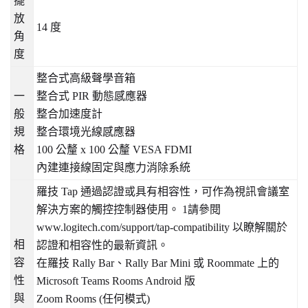
擺
放
14
度
角
度
整合式高級聲學音箱
一
整合式
PIR
動態感應器
般
整合加速度計
規
整合環境光線感應器
格
100
公釐
x 100
公釐
VESA FDMI
內建連接線固定與應力消除系統
羅技
Tap
通過認證或具有相容性，可作為視訊會議室
解決方案的觸控控制器使用。
1
請參閱
www.logitech.com/support/tap-compatibility
以瞭解關於
相
認證和相容性的最新資訊。
容
在羅技
Rally Bar
、
Rally Bar Mini
或
Roommate
上的
性
Microsoft Teams Rooms Android
版
與
Zoom Rooms (
任何模式
)