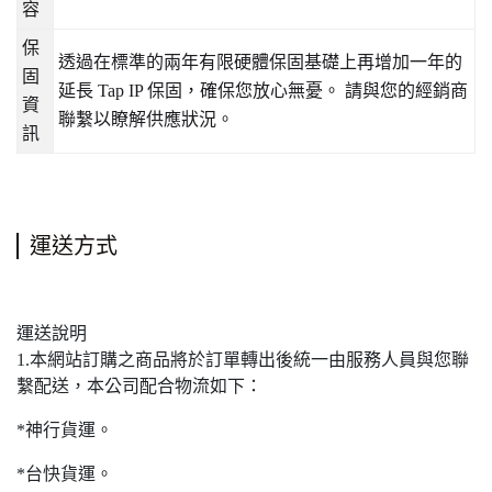
容
保
透過在標準的兩年有限硬體保固基礎上再增加一年的
固
延長
Tap IP
保固，確保您放心無憂。
請與您的經銷商
資
聯繫以瞭解供應狀況。
訊
運送方式
運送說明
1.本網站訂購之商品將於訂單轉出後統一由服務人員與您聯
繫配送，本公司配合物流如下：
*神行貨運。
*台快貨運。