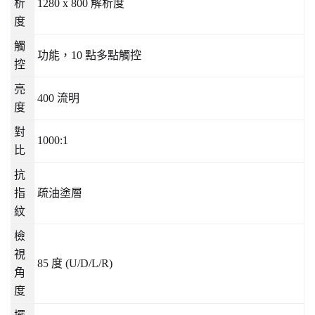
析
1280 x 800
解析度
度
觸
功能，
10
點多點觸控
控
亮
400
流明
度
對
1000:1
比
抗
指
疏油塗層
紋
檢
視
85
度
(U/D/L/R)
角
度