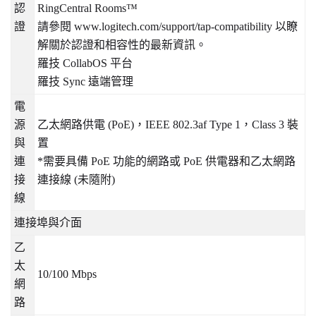
認
RingCentral Rooms™
證
請參閱
www.logitech.com/support/tap-compatibility
以瞭
解關於認證和相容性的最新資訊。
羅技
CollabOS
平台
羅技
Sync
遠端管理
電
源
乙太網路供電
(PoE)
，
IEEE 802.3af Type 1
，
Class 3
裝
與
置
連
*
需要具備
PoE
功能的網路或
PoE
供電器和乙太網路
接
連接線
(
未隨附
)
線
連接埠與介面
乙
太
10/100 Mbps
網
路