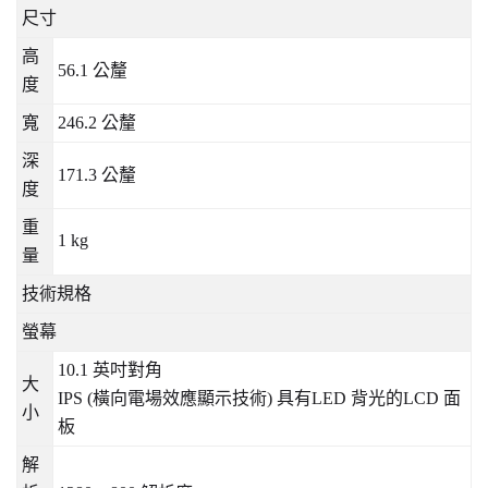
尺寸
高
56.1
公釐
度
寬
246.2
公釐
深
171.3
公釐
度
重
1 kg
量
技術規格
螢幕
10.1
英吋對角
大
IPS (
橫向電場效應顯示技術
)
具有
LED
背光的
LCD
面
小
板
解