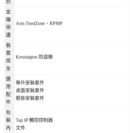
別
金
鑰
Arm TrustZone
、
RPMP
保
護
裝
置
Kensington
防盜鎖
保
全
選
舉升安裝套件
用
桌面安裝套件
配
壁掛安裝套件
件
包
裝
Tap IP
觸控控制器
內
文件