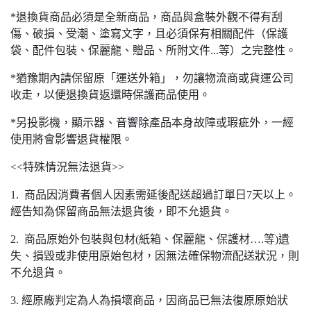
*退換貨商品必須是全新商品，商品與盒裝外觀不得有刮
傷、破損、受潮、塗寫文字，且必須保有相關配件（保護
袋、配件包裝、保麗龍、贈品、所附文件...等）之完整性。
*猶豫期內請保留原「運送外箱」，勿讓物流商或貨運公司
收走，以便退換貨返還時保護商品使用。
*另投影機，顯示器、音響除產品本身故障或瑕疵外，一經
使用將會影響退貨權限。
<<特殊情況無法退貨>>
1. 商品因消費者個人因素需延後配送超過訂單日7天以上。
經告知為保留商品無法退貨後，即不允退貨。
2. 商品原始外包裝與包材(紙箱、保麗龍、保護材….等)遺
失、損毀或非使用原始包材，因無法確保物流配送狀況，則
不允退貨。
3. 經原廠判定為人為損壞商品，因商品已無法復原原始狀