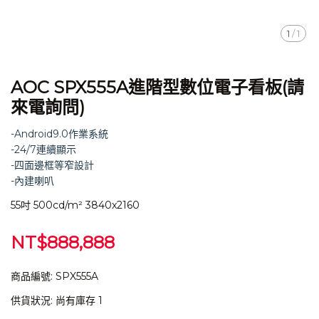
1
/
1
AOC SPX555A進階型數位電子看板(請
來電詢問)
-Android9.0作業系統
-24/7連續顯示
-四面邊框等窄設計
-內建喇叭
55吋 500cd/m² 3840x2160
NT$888,888
商品編號:
SPX555A
供貨狀況:
尚有庫存 1