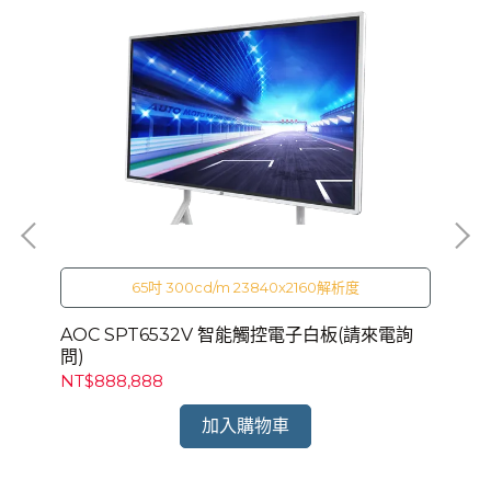
65吋 300cd/m 23840x2160解析度
)
AOC SPT6532V 智能觸控電子白板(請來電詢
AO
問)
NT$888,888
NT
加入購物車