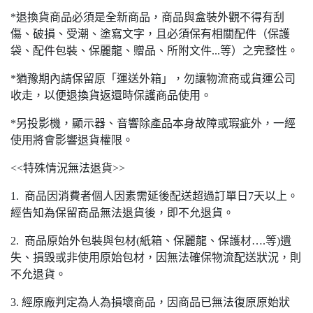
*退換貨商品必須是全新商品，商品與盒裝外觀不得有刮
傷、破損、受潮、塗寫文字，且必須保有相關配件（保護
袋、配件包裝、保麗龍、贈品、所附文件...等）之完整性。
*猶豫期內請保留原「運送外箱」，勿讓物流商或貨運公司
收走，以便退換貨返還時保護商品使用。
*另投影機，顯示器、音響除產品本身故障或瑕疵外，一經
使用將會影響退貨權限。
<<特殊情況無法退貨>>
1. 商品因消費者個人因素需延後配送超過訂單日7天以上。
經告知為保留商品無法退貨後，即不允退貨。
2. 商品原始外包裝與包材(紙箱、保麗龍、保護材….等)遺
失、損毀或非使用原始包材，因無法確保物流配送狀況，則
不允退貨。
3. 經原廠判定為人為損壞商品，因商品已無法復原原始狀