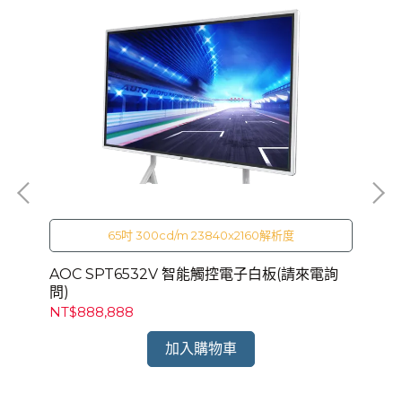
65吋 300cd/m 23840x2160解析度
)
AOC SPT6532V 智能觸控電子白板(請來電詢
AO
問)
NT$888,888
NT
加入購物車