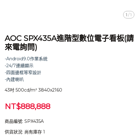
1
/
1
AOC SPX435A進階型數位電子看板(請
來電詢問)
-Android9.0作業系統
-24/7連續顯示
-四面邊框等窄設計
-內建喇叭
43吋 500cd/m² 3840x2160
NT$888,888
商品編號:
SPX435A
供貨狀況:
尚有庫存 1