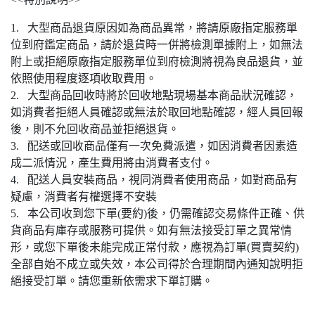
1. 大型商品退貨原因如為商品異常，將請原廠指定服務單
位到府鑑定商品，請於退貨時一併將檢測單據附上，如無法
附上或拒絕原廠指定服務單位到府檢測將視為良品退貨，並
依照使用程度逐項收取費用。
2. 大型商品回收時將於回收地點現場基本商品狀況確認，
如消費者拒絕人員確認或無法於取回地點確認，經人員回報
後，則不允回收商品並拒絕退貨。
3. 配送或回收商品僅有一次免費派遣，如因消費者因素造
成二派情況，產生費用將由消費者支付。
4. 配送人員安裝商品，視同消費者使用商品，如對商品有
疑慮，消費者有權選擇不安裝
5. 本公司收到您下單(要約)後，仍需確認交易條件正確、供
貨商品有庫存或服務可提供。如有無法接受訂單之異常情
形，或您下單後未能完成正常付款，應視為訂單(買賣契約)
全部自始不成立或失效，本公司得於合理期間內通知說明拒
絕接受訂單。請您重新依需求下單訂購。