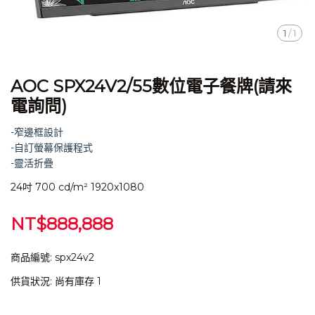
1
/
1
AOC SPX24V2/55數位電子餐牌(請來
電詢問)
-窄邊框設計
-自訂螢幕保護程式
-靈活折疊
24吋 700 cd/m² 1920x1080
NT$888,888
商品編號:
spx24v2
供貨狀況:
尚有庫存 1