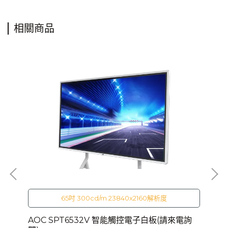
相關商品
65吋 300cd/m 23840x2160解析度
)
AOC SPT6532V 智能觸控電子白板(請來電詢
AO