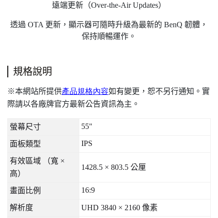
遠端更新（Over-the-Air Updates）
透過 OTA 更新，顯示器可隨時升級為最新的 BenQ 韌體，
保持順暢運作。
規格說明
本網站所提供
產品規格內容
如有變更，恕不另行通知。實
※
際請以各廠牌官方最新公告資訊為主。
55"
螢幕尺寸
IPS
面板類型
有效區域
（寬
×
1428.5 × 803.5
公厘
高）
16:9
畫面比例
解析度
UHD 3840 × 2160
像素