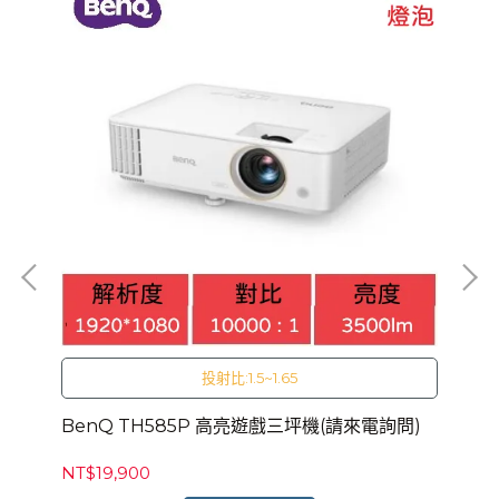
投射比:1.5~1.65
電詢
BenQ TH585P 高亮遊戲三坪機(請來電詢問)
Be
NT$19,900
NT