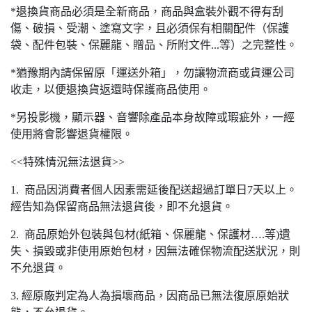
*退換貨商品必須是全新商品，商品與盒裝外觀不得有刮
傷、破損、受潮、塗寫文字，且必須保有相關配件（保護
袋、配件包裝、保麗龍、贈品、所附文件...等）之完整性。
*猶豫期內請保留原「運送外箱」，勿讓物流商或貨運公司
收走，以便退換貨返還時保護商品使用。
*另投影機，顯示器、音響除產品本身故障或瑕疵外，一經
使用將會影響退貨權限。
<<特殊情況無法退貨>>
1. 商品因消費者個人因素需延後配送超過訂單日7天以上。
經告知為保留商品無法退貨後，即不允退貨。
2. 商品原始外包裝與包材(紙箱、保麗龍、保護材….等)遺
失、損毀或非使用原始包材，因無法確保物流配送狀況，則
不允退貨。
3. 經原廠判定為人為損壞商品，因商品已無法復原原始狀