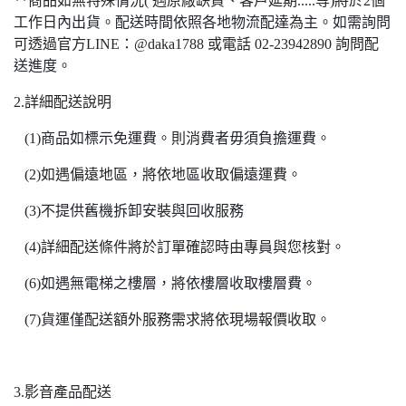
**商品如無特殊情況( 遇原廠缺貨、客戶延期.....等)將於2個
工作日內出貨。配送時間依照各地物流配達為主。如需詢問
可透過官方LINE：@daka1788 或電話 02-23942890 詢問配
送進度。
2.詳細配送說明
(1)商品如標示免運費。則消費者毋須負擔運費。
(2)如遇偏遠地區，將依地區收取偏遠運費。
(3)不提供舊機拆卸安裝與回收服務
(4)詳細配送條件將於訂單確認時由專員與您核對。
(6)如遇無電梯之樓層，將依樓層收取樓層費。
(7)貨運僅配送額外服務需求將依現場報價收取。
3.影音產品配送