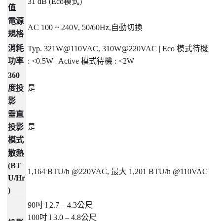
31 dB (Eco
模式
)
值
電源
AC 100 ~ 240V, 50/60Hz,
自動切換
規格
消耗
Typ. 321W@110VAC, 310W@220VAC | Eco
模式待機
功率
: <0.5W | Active
模式待機
: <2W
360
度投
是
影
垂直
投影
是
模式
散熱
(BT
1,164 BTU/h @220VAC,
最大
1,201 BTU/h @110VAC
U/Hr
)
90
吋
l 2.7 – 4.3
公尺
100
吋
l 3.0 – 4.8
公尺