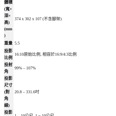
體積
(
寬
×
深
×
374 x 302 x 107 (
不含腳架
)
高
)
(mm
)
重量
5.5
投影
16:10
原始比例
,
相容於
16:9/4:3
比例
比例
投射
99% – 107%
角
投影
尺寸
(
對
20.8 – 331.6
吋
角
線
)
投影
1 – 10
公尺
, 1 ~ 10
公尺