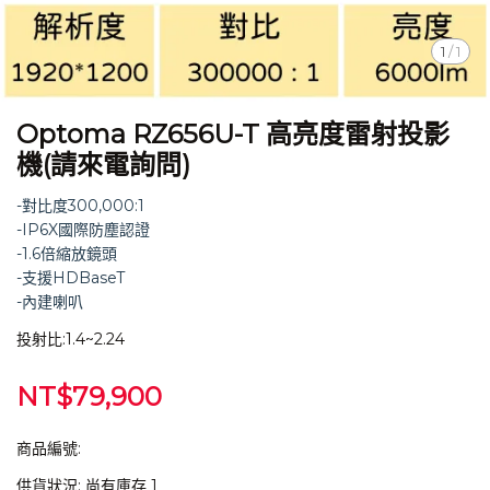
1
/
1
Optoma RZ656U-T 高亮度雷射投影
機(請來電詢問)
-對比度300,000:1
-IP6X國際防塵認證
-1.6倍縮放鏡頭
-支援HDBaseT
-內建喇叭
投射比:1.4~2.24
NT$79,900
商品編號:
供貨狀況:
尚有庫存 1