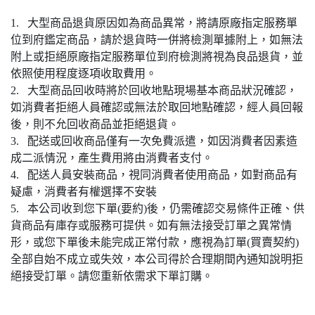
1. 大型商品退貨原因如為商品異常，將請原廠指定服務單
位到府鑑定商品，請於退貨時一併將檢測單據附上，如無法
附上或拒絕原廠指定服務單位到府檢測將視為良品退貨，並
依照使用程度逐項收取費用。
2. 大型商品回收時將於回收地點現場基本商品狀況確認，
如消費者拒絕人員確認或無法於取回地點確認，經人員回報
後，則不允回收商品並拒絕退貨。
3. 配送或回收商品僅有一次免費派遣，如因消費者因素造
成二派情況，產生費用將由消費者支付。
4. 配送人員安裝商品，視同消費者使用商品，如對商品有
疑慮，消費者有權選擇不安裝
5. 本公司收到您下單(要約)後，仍需確認交易條件正確、供
貨商品有庫存或服務可提供。如有無法接受訂單之異常情
形，或您下單後未能完成正常付款，應視為訂單(買賣契約)
全部自始不成立或失效，本公司得於合理期間內通知說明拒
絕接受訂單。請您重新依需求下單訂購。