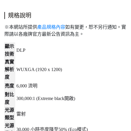
規格說明
※本網站所提供
產品規格內容
如有變更，恕不另行通知。實
際請以各廠牌官方最新公告資訊為主。
顯示
DLP
技術
真實
解析
WUXGA (1920 x 1200)
度
亮度
6,000
流明
對比
300,000:1 (Extreme black
開啟
)
度
光源
雷射
類型
光源
30,000
小時亮度降至
50% (Eco
模式
)