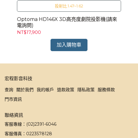
投射比:1.47~1.62
影機
Optoma HD146X 3D高亮度劇院投影機(請來
O
電詢問)
問)
NT$17,900
NT
加入購物車
宏程影音科技
查詢
關於我們
我的帳戶
退款政策
隱私政策
服務條款
門市資訊
聯絡資訊
客服專線：(02)2391-6046
客服傳真：0223578128