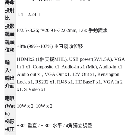
壽命
投射
1.4 – 2.24 :1
比
投影
F/2.5~3.26; f=20.91~32.62mm, 1.6x
手動變焦
鏡頭
鏡頭
+8% (99%~107%)
垂直鏡頭位移
位移
HDMIx2 (1
個支援
MHL), USB power(5V/1.5A), VGA-
輸
In 1 x1, Composite x1, Audio-In x1 (Mic), Audio-In x1,
入
/
Audio out x1, VGA Out x1, 12V Out x1, Kensington
輸出
Lock x1, RS232 x1, RJ45 x1, HDBaseT x1, VGA In 2
介面
x1, S-Video x1
喇叭
(Wat
10W x 2, 10W x 2
ts)
梯形
±30°
垂直
/ ± 30°
水平
/ 4
角獨立調整
校正