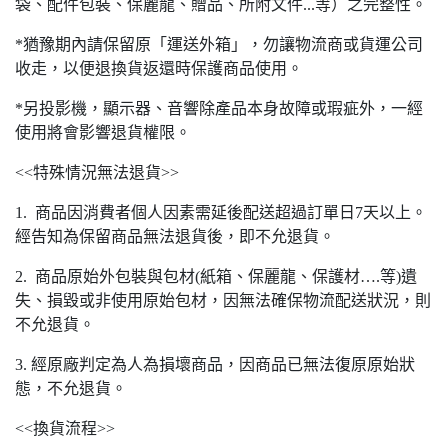
袋、配件包裝、保麗龍、贈品、所附文件...等）之完整性。
*猶豫期內請保留原「運送外箱」，勿讓物流商或貨運公司
收走，以便退換貨返還時保護商品使用。
*另投影機，顯示器、音響除產品本身故障或瑕疵外，一經
使用將會影響退貨權限。
<<特殊情況無法退貨>>
1. 商品因消費者個人因素需延後配送超過訂單日7天以上。
經告知為保留商品無法退貨後，即不允退貨。
2. 商品原始外包裝與包材(紙箱、保麗龍、保護材….等)遺
失、損毀或非使用原始包材，因無法確保物流配送狀況，則
不允退貨。
3. 經原廠判定為人為損壞商品，因商品已無法復原原始狀
態，不允退貨。
<<換貨流程>>