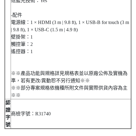
低藍光技術：Yes
-配件
電源線：1 × HDMI (3 m | 9.8 ft), 1 × USB-B for touch (3 m
| 9.8 ft), 1 × USB-C (1.5 m | 4.9 ft)
壁掛架：1
觸控筆：2
遙控器：1
※※產品功能與規格詳見規格表並以原廠公佈及實機為
準，若有更改/異動恕不另行通知※※
※※部分專案規格依機種所附文件與實際供貨內容為主
※※
認
證
商檢字號：R31740
字
號