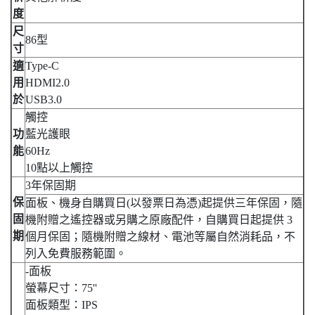
度
尺
86型
寸
適
Type-C
用
HDMI2.0
於
USB3.0
觸控
功
藍光護眼
能
60Hz
10點以上觸控
3年保固期
保
面板、機身自購買日(以發票日為憑)起提供三年保固，隨
固
機附贈之遙控器或另購之原廠配件，自購買日起提供 3
期
個月保固；隨機附贈之線材、電池等屬自然消耗品，不
列入免費服務範圍。
-面板
螢幕尺寸：75''
面板類型：IPS