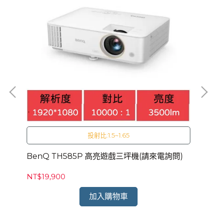
投射比:1.5~1.65
)
BenQ TH585P 高亮遊戲三坪機(請來電詢問)
Be
NT$19,900
NT
加入購物車