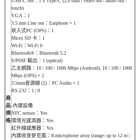
USB-C out：1 x Type-C (2.0 data / video out / audio out /
touch)
VGA：1
3.5 mm Line out：Earphone × 1
崁入式PC (OPS)：1
Micro SD 卡：1
Wi-Fi：Wi-Fi 6
Bluetooth®：Bluetooth 5.2
S/PDIF 輸出：1 (optical)
乙太網路：10 / 100 / 1000 Mbps (Android), 10 / 100 / 1000
Mbps (OPS) × 2
3.5mm音源線 (2)：PC Audio × 1
RS-232：1 | 0
商
品
-內建設備
規
NFC sensor：Yes
格
環境光感測器：Yes
紅外線感應器：Yes
內建收音麥克風：8-microphone array (range: up to 12 m |