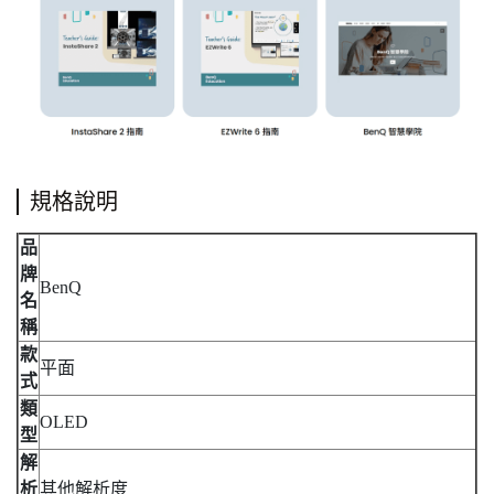
規格說明
品
牌
BenQ
名
稱
款
平面
式
類
OLED
型
解
析
其他解析度