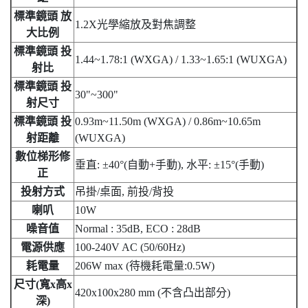
標準鏡頭 放
1.2X光學縮放及對焦調整
大比例
標準鏡頭 投
1.44~1.78:1 (WXGA) / 1.33~1.65:1 (WUXGA)
射比
標準鏡頭 投
30"~300"
射尺寸
標準鏡頭 投
0.93m~11.50m (WXGA) / 0.86m~10.65m
射距離
(WUXGA)
數位梯形修
垂直: ±40°(自動+手動), 水平: ±15°(手動)
正
投射方式
吊掛/桌面, 前投/背投
喇叭
10W
噪音值
Normal : 35dB, ECO : 28dB
電源供應
100-240V AC (50/60Hz)
耗電量
206W max (待機耗電量:0.5W)
尺寸(寬x高x
420x100x280 mm (不含凸出部分)
深)