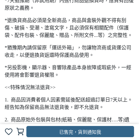
*7天猶豫期（非試用期）內進行商品退換貨時，應負有回復
原狀之義務。
*退換貨商品必須是全新商品，商品與盒裝外觀不得有刮
傷、破損、受潮、塗寫文字，且必須保有相關配件（保護
袋、配件包裝、保麗龍、贈品、所附文件...等）之完整性。
*猶豫期內請保留原「運送外箱」，勿讓物流商或貨運公司
收走，以便退換貨返還時保護商品使用。
*另投影機，顯示器、音響除產品本身故障或瑕疵外，一經
使用將會影響退貨權限。
<<特殊情況無法退貨>>
1. 商品因消費者個人因素需延後配送超過訂單日7天以上。
經告知為保留商品無法退貨後，即不允退貨。
2. 商品原始外包裝與包材(紙箱、保麗龍、保護材….等)遺
失、損毀或非使用原始包材，因無法確保物流配送狀況，則
已售完，貨到通知我
不允退貨。