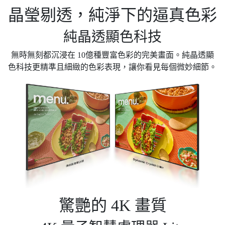
晶瑩剔透，純淨下的逼真色彩
純晶透顯色科技
無時無刻都沉浸在 10億種豐富色彩的完美畫面。純晶透顯
色科技更精準且細緻的色彩表現，讓你看見每個微妙細節。
驚艷的 4K 畫質