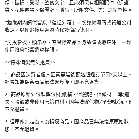
傷、破損、受潮、塗寫文字，且必須保有相關配件（保護
袋、配件包裝、保麗龍、贈品、所附文件...等）之完整性。
*猶豫期內請保留原「運送外箱」，勿讓物流商或貨運公司
收走，以便退換貨返還時保護商品使用。
*另投影機，顯示器、音響除產品本身故障或瑕疵外，一經
使用將會影響退貨權限。
<<特殊情況無法退貨>>
1. 商品因消費者個人因素需延後配送超過訂單日7天以上。
經告知為保留商品無法退貨後，即不允退貨。
2. 商品原始外包裝與包材(紙箱、保麗龍、保護材….等)遺
失、損毀或非使用原始包材，因無法確保物流配送狀況，則
不允退貨。
3. 經原廠判定為人為損壞商品，因商品已無法復原原始狀
態，不允退貨。