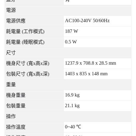
電源
AC100-240V 50/60Hz
電源供應
187 W
耗電量
(
工作模式
)
0.5 W
耗電量
(
睡眠模式
)
尺寸
1237.9 x 708.8 x 28.5 mm
機身尺寸
(
寬
x
高
x
深
)
1403 x 835 x 148 mm
包裝尺寸
(
寬
x
高
x
深
)
重量
16.9 kg
機身重量
21.1 kg
包裝重量
操作
0~40
℃
操作溫度