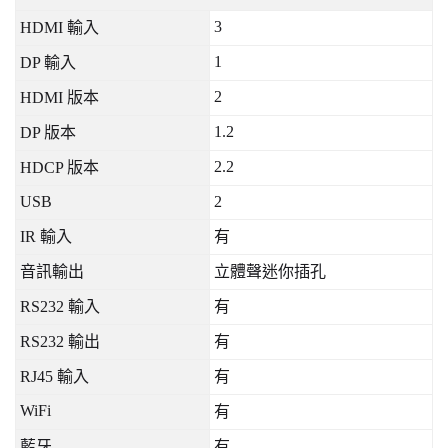
3
HDMI
輸入
1
DP
輸入
2
HDMI
版本
1.2
DP
版本
2.2
HDCP
版本
USB
2
IR
輸入
有
音訊輸出
立體聲迷你插孔
RS232
輸入
有
RS232
輸出
有
RJ45
輸入
有
WiFi
有
藍牙
有