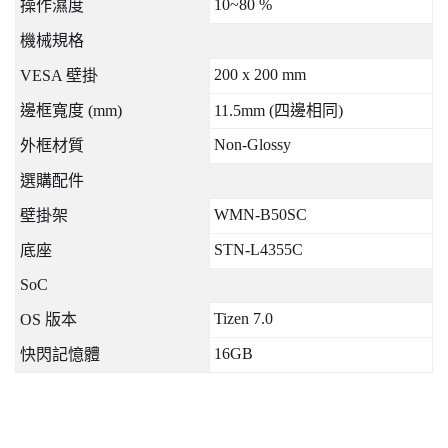
10~80 %
操作濕度
機械規格
200 x 200 mm
VESA
壁掛
邊框寬度
(mm)
11.5mm (
四邊相同
)
Non-Glossy
外框材質
選購配件
WMN-B50SC
壁掛架
STN-L4355C
底座
SoC
Tizen 7.0
OS
版本
16GB
快閃記憶體