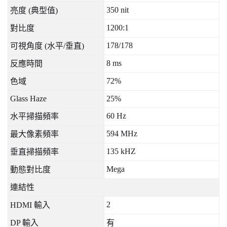
350 nit
亮度
(
典型值
)
1200:1
對比度
178/178
可視角度
(
水平
/
垂直
)
8 ms
反應時間
72%
色域
Glass Haze
25%
60 Hz
水平掃描頻率
594 MHz
最大像素頻率
135 kHZ
垂直掃描頻率
Mega
動態對比度
連結性
2
HDMI
輸入
DP
輸入
有