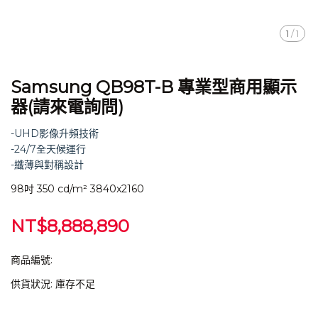
1
/
1
Samsung QB98T-B 專業型商用顯示
器(請來電詢問)
-UHD影像升頻技術
-24/7全天候運行
-纖薄與對稱設計
98吋 350 cd/m² 3840x2160
NT$8,888,890
商品編號:
供貨狀況:
庫存不足