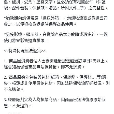
傷、破損、受潮、塗寫文字，且必須保有相關配件（保護
袋、配件包裝、保麗龍、贈品、所附文件...等）之完整性。
*猶豫期內請保留原「運送外箱」，勿讓物流商或貨運公司
收走，以便退換貨返還時保護商品使用。
*另投影機，顯示器、音響除產品本身故障或瑕疵外，一經
使用將會影響退貨權限。
<<特殊情況無法退貨>>
1. 商品因消費者個人因素需延後配送超過訂單日7天以上。
經告知為保留商品無法退貨後，即不允退貨。
2. 商品原始外包裝與包材(紙箱、保麗龍、保護材….等)遺
失、損毀或非使用原始包材，因無法確保物流配送狀況，則
不允退貨。
3. 經原廠判定為人為損壞商品，因商品已無法復原原始狀
態，不允退貨。