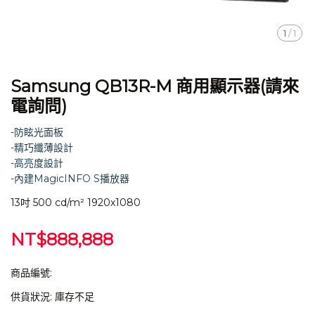
1
/
1
Samsung QB13R-M 商用顯示器(請來
電詢問)
-防眩光面板
-精巧纖薄設計
-高亮度設計
-內建MagicINFO S播放器
13吋 500 cd/m² 1920x1080
NT$888,888
商品編號:
供貨狀況:
庫存不足