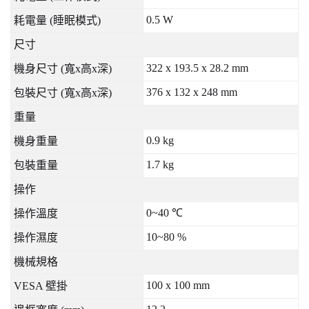
0.5 W
耗電量
(
睡眠模式
)
尺寸
322 x 193.5 x 28.2 mm
機身尺寸
(
寬
x
高
x
深
)
376 x 132 x 248 mm
包裝尺寸
(
寬
x
高
x
深
)
重量
0.9 kg
機身重量
1.7 kg
包裝重量
操作
0~40
℃
操作溫度
10~80 %
操作濕度
機械規格
100 x 100 mm
VESA
壁掛