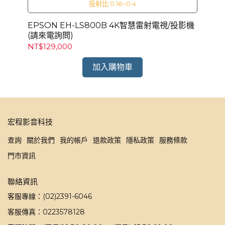
投射比:0.16~0.4
電詢
EPSON EH-LS800B 4K智慧雷射電視/投影機
EP
(請來電詢問)
NT$129,000
NT
加入購物車
宏程影音科技
查詢
關於我們
我的帳戶
退款政策
隱私政策
服務條款
門市資訊
聯絡資訊
客服專線：(02)2391-6046
客服傳真：0223578128