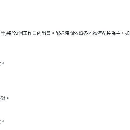
...等)將於2個工作日內出貨。配送時間依照各地物流配達為主。如需詢
費。
核對。
。
取。