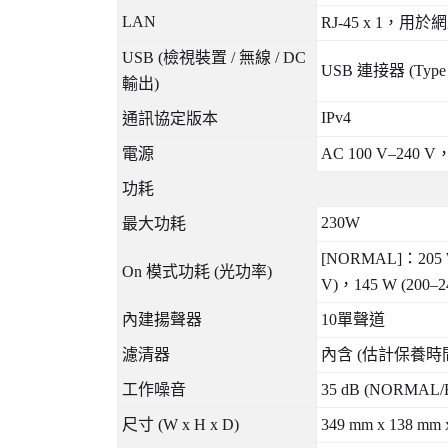
LAN
RJ-45 x 1
，用於網
USB (
檢視裝置
/
無線
/ DC
USB
連接器
(Type 
輸出
)
IPv4
通訊協定版本
電源
AC 100 V‒240 V
功耗
230W
最大功耗
[NORMAL]
：
205
On
模式功耗
(
光功率
)
V)
，
145 W (200‒2
內建揚聲器
10
單聲道
濾清器
內含
(
估計保養時
工作噪音
35 dB (NORMAL/
尺寸
(W x H x D)
349 mm x 138 mm x 