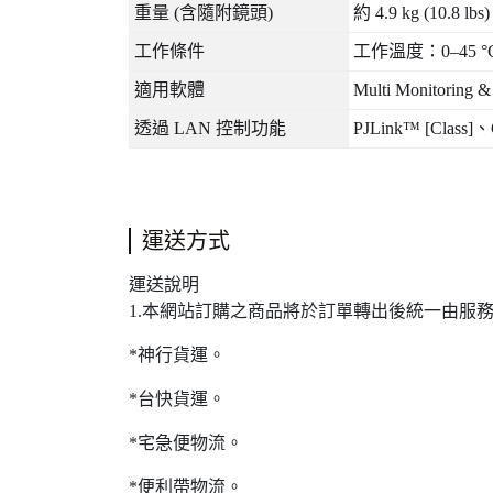
重量
(
含隨附鏡頭
)
約
4.9 kg (10.8 lbs)
工作條件
工作溫度：
0‒45 °
適用軟體
Multi Monitoring &
透過
LAN
控制功能
PJLink™ [Class]
、
運送方式
運送說明
1.本網站訂購之商品將於訂單轉出後統一由服
*神行貨運。
*台快貨運。
*宅急便物流。
*便利帶物流。