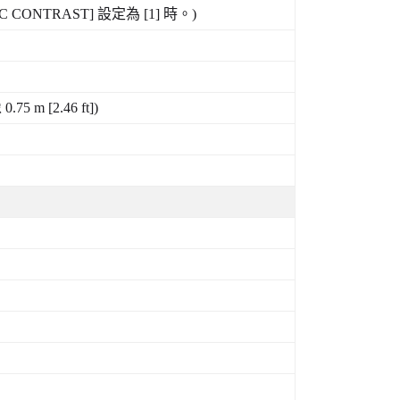
C CONTRAST]
設定為
[1]
時。
)
像
0.75 m [2.46 ft])