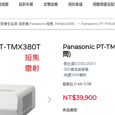
電視牆
投影布幕
音響設備
視訊會議
視聽周邊及配
投影機全品項
,
投影機 Panasonic短焦
,
PANASONIC
Panasonic PT-T
Panasonic PT
問)
-對比度3,000,000:1
-360度自由安裝
-內建10W喇叭
投射比:0.46~0.58
NT$39,900
商品編號: