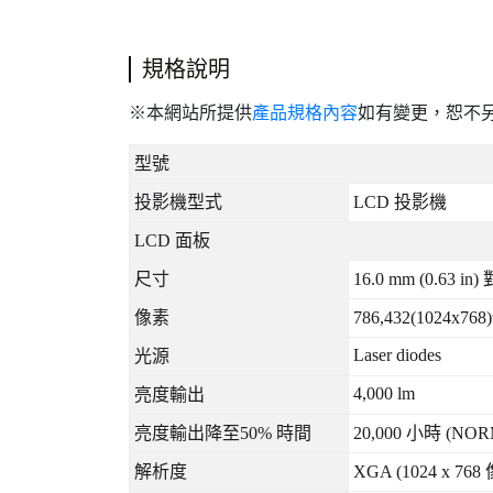
規格說明
※本網站所提供
產品規格內容
如有變更，恕不
型號
投影機型式
LCD
投影機
LCD
面板
尺寸
16.0 mm (0.63 in)
像素
786,432(1024x768)
Laser diodes
光源
4,000 lm
亮度輸出
亮度輸出降至
50%
時間
20,000
小時
(NORM
解析度
XGA (1024 x 768