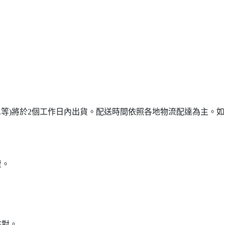
...等)將於2個工作日內出貨。配送時間依照各地物流配達為主。如需詢
費。
核對。