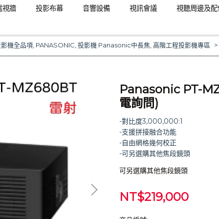
電視牆
投影布幕
音響設備
視訊會議
視聽周邊及配
投影機全品項
,
PANASONIC
,
投影機 Panasonic中長焦
,
高階工程投影機專區
Panasonic PT
電詢問)
-對比度3,000,000:1
-支援拼接融合功能
-自由網格幾何校正
-可另選購其他焦段鏡頭
可另選購其他焦段鏡頭
NT$219,000