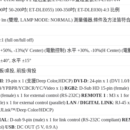
00
吋
50-200
吋
( ET-DLE055) 100-350
吋
( ET-DLE030) 4:3
比例
 lm (
雙燈
, LAMP MODE: NORMAL)
測量儀器
,
條件及方法皆符
1 (full on/full off)
+50%, -13%(V Center) (
電動控制
)
水平
+30%, -10%(H Center) (
電
±40°,
水平
±15°
板
/
桌投
,
前投
/
背投
I
: 19-pin x 1 (
支援
Deep Color,HDCP)
DVI-D
: 24-pin x 1 (DVI 1.0/
/YPBPR/YCBCR/YC/Video x 1)
RGB2
: D-Sub HD 15-pin (femal
 (female) x 1 for external control (RS-232C)
REMOTE 1
: M3 x 1 for
le) x 1 for external control (parallel)
LAN / DIGITAL LINK
: RJ-45 
PJLink™/Deep Color/HDCP)
IAL
: D-sub 9-pin (male) x 1 for link control (RS-232C compliant)
RE
ol)
USB
: DC OUT (5 V, 0.9 A)