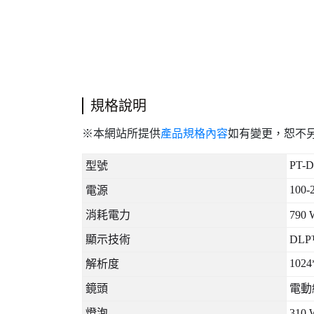
規格說明
※本網站所提供
產品規格內容
如有變更，恕不
PT-
型號
100-2
電源
消耗電力
790 
顯示技術
DLP™
1024*
解析度
鏡頭
電動
燈泡
310 