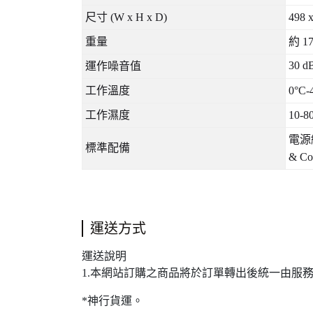
尺寸
(W x H x D)
498 
重量
約
17
30 d
運作噪音值
工作溫度
0°C-
工作濕度
10-80
電源
標準配備
& Con
運送方式
運送說明
1.本網站訂購之商品將於訂單轉出後統一由服
*神行貨運。