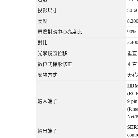
投影尺寸
50-6
亮度
8,200
90%
周邊對應中心亮度比
2,400:
對比
光學鏡頭位移
垂直
數位式梯形修正
垂直
安裝方式
天花
HDM
(RGB
輸入端子
9-pin
(fema
Net/
SER
輸出端子
contr