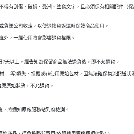
不得有刮傷、破損、受潮、塗寫文字，且必須保有相關配件（保護
商或貨運公司收走，以便退換貨返還時保護商品使用。
瑕疵外，一經使用將會影響退貨權限。
單日7天以上。經告知為保留商品無法退貨後，即不允退貨。
護材….等)遺失、損毀或非使用原始包材，因無法確保物流配送狀
法復原原始狀態，不允退貨。
疵，將通知原廠服務站到府檢測。
原始商品，須負擔整新費用(依照使用程度逐項收取)。