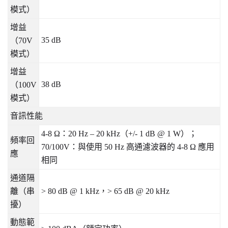
模式）
增益
35 dB
（
70V
模式）
增益
38 dB
（
100V
模式）
音訊性能
4-8 Ω
：
20 Hz – 20 kHz
（
+/- 1 dB @ 1 W
）；
頻率回
70/100V
：與使用
50 Hz
高通濾波器的
4-8 Ω
應用
應
相同
通道隔
離（串
> 80 dB @ 1 kHz
，
> 65 dB @ 20 kHz
擾）
動態範