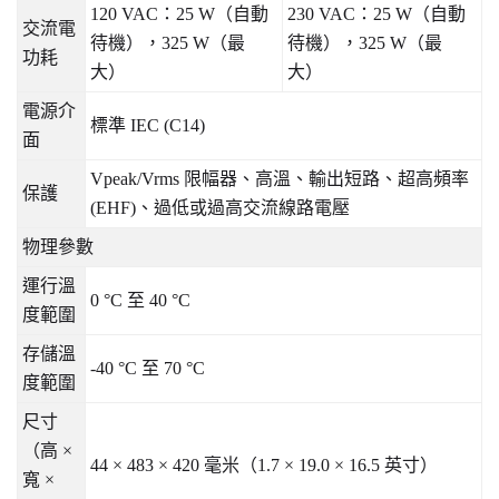
120 VAC
：
25 W
（自動
230 VAC
：
25 W
（自動
交流電
待機），
325 W
（最
待機），
325 W
（最
功耗
大）
大）
電源介
標準
IEC (C14)
面
Vpeak/Vrms
限幅器、高溫、輸出短路、超高頻率
保護
(EHF)
、過低或過高交流線路電壓
物理參數
運行溫
0 °C
至
40 °C
度範圍
存儲溫
-40 °C
至
70 °C
度範圍
尺寸
（高
×
44 × 483 × 420
毫米（
1.7 × 19.0 × 16.5
英寸）
寬
×