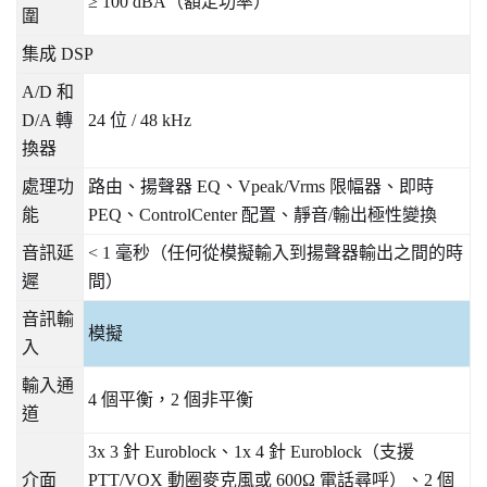
≥ 100 dBA
（額定功率）
圍
集成
DSP
A/D
和
D/A
轉
24
位
/ 48 kHz
換器
處理功
路由、揚聲器
EQ
、
Vpeak/Vrms
限幅器、即時
能
PEQ
、
ControlCenter
配置、靜音
/
輸出極性變換
音訊延
< 1
毫秒（任何從模擬輸入到揚聲器輸出之間的時
遲
間）
音訊輸
模擬
入
輸入通
4
個平衡，
2
個非平衡
道
3x 3
針
Euroblock
、
1x 4
針
Euroblock
（支援
介面
PTT/VOX
動圈麥克風或
600Ω
電話尋呼）、
2
個