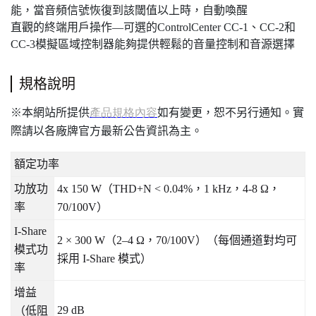
能，當音頻信號恢復到該閾值以上時，自動喚醒
直觀的終端用戶操作—可選的ControlCenter CC-1、CC-2和
CC-3模擬區域控制器能夠提供輕鬆的音量控制和音源選擇
規格說明
本網站所提供
如有變更，恕不另行通知。實
※
產品規格內容
際請以各廠牌官方最新公告資訊為主。
額定功率
功放功
4x 150 W
（
THD+N < 0.04%
，
1 kHz
，
4-8 Ω
，
率
70/100V
）
I-Share
2 × 300 W
（
2–4 Ω
，
70/100V
）（每個通道對均可
模式功
採用
I-Share
模式）
率
增益
29 dB
（低阻