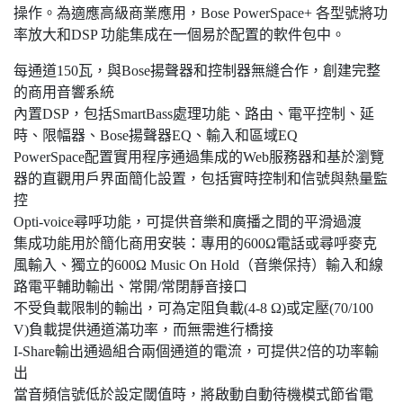
操作。為適應高級商業應用，Bose PowerSpace+ 各型號將功
率放大和DSP 功能集成在一個易於配置的軟件包中。
每通道150瓦，與Bose揚聲器和控制器無縫合作，創建完整
的商用音響系統
內置DSP，包括SmartBass處理功能、路由、電平控制、延
時、限幅器、Bose揚聲器EQ、輸入和區域EQ
PowerSpace配置實用程序通過集成的Web服務器和基於瀏覽
器的直觀用戶界面簡化設置，包括實時控制和信號與熱量監
控
Opti-voice尋呼功能，可提供音樂和廣播之間的平滑過渡
集成功能用於簡化商用安裝：專用的600Ω電話或尋呼麥克
風輸入、獨立的600Ω Music On Hold（音樂保持）輸入和線
路電平輔助輸出、常開/常閉靜音接口
不受負載限制的輸出，可為定阻負載(4-8 Ω)或定壓(70/100
V)負載提供通道滿功率，而無需進行橋接
I-Share輸出通過組合兩個通道的電流，可提供2倍的功率輸
出
當音頻信號低於設定閾值時，將啟動自動待機模式節省電