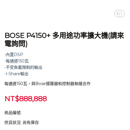
1
/
1
BOSE P4150+ 多用途功率擴大機(請來
電詢問)
-內置DSP
-每通道150瓦
-不受負載限制的輸出
-I-Share輸出
每通道150瓦，與Bose揚聲器和控制器無縫合作
NT$888,888
商品編號:
供貨狀況:
尚有庫存