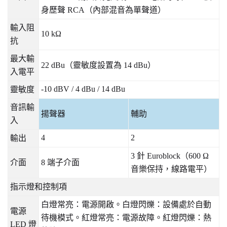
身歷聲
RCA
（內部混音為單聲道）
輸入阻
10 kΩ
抗
最大輸
22 dBu
（靈敏度設置為
14 dBu
）
入電平
-10 dBV / 4 dBu / 14 dBu
靈敏度
音訊輸
揚聲器
輔助
入
4
2
輸出
3
針
Euroblock
（
600 Ω
介面
8
端子介面
音樂保持，線路電平）
指示燈和控制項
白燈常亮：電源開啟。白燈閃爍：設備處於自動
電源
待機模式。紅燈常亮：電源故障。紅燈閃爍：熱
LED
燈