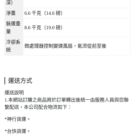
深）
淨重
6.6
千克（
14.6
磅）
裝運重
8.6
千克（
19.0
磅）
量
冷卻系
微處理器控制變速風扇，氣流從前至後
統
運送方式
運送說明
1.本網站訂購之商品將於訂單轉出後統一由服務人員與您聯
繫配送，本公司配合物流如下：
*神行貨運。
*台快貨運。