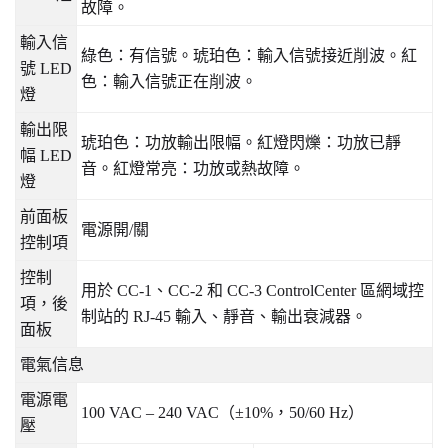
故障。
輸入信
綠色：有信號。琥珀色：輸入信號接近削波。紅
號
LED
色：輸入信號正在削波。
燈
輸出限
琥珀色：功放輸出限幅。紅燈閃爍：功放已靜
幅
LED
音。紅燈常亮：功放或熱故障。
燈
前面板
電源開
/
關
控制項
控制
用於
CC-1
、
CC-2
和
CC-3 ControlCenter
區網域控
項，後
制站的
RJ-45
輸入、靜音、輸出衰減器。
面板
電氣信息
電源電
100 VAC – 240 VAC
（
±10%
，
50/60 Hz
）
壓