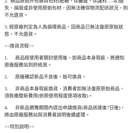
2. 商品原始外包裝與包材(紙箱、保麗龍、保護材….等)遺
失、損毀或非使用原始包材，因無法確保物流配送狀況，則
不允退貨。
3. 經原廠判定為人為損壞商品，因商品已無法復原原始狀
態，不允退貨。
<<換貨流程>>
1. 商品經使用者開封使用後，如商品本身瑕疵，將通知
原廠服務站到府檢測。
2. 原廠確認新品不良後，始可換貨。
3. 非商品本身瑕疵換貨，消費者如無法復原原始商品，
須負擔整新費用(依照使用程度逐項收取)。
4. 非新品猶豫期間內提出申請換貨(商品送達後7日後)，
將由原廠服務站與消費者說明後續處理。
<<特別說明>>