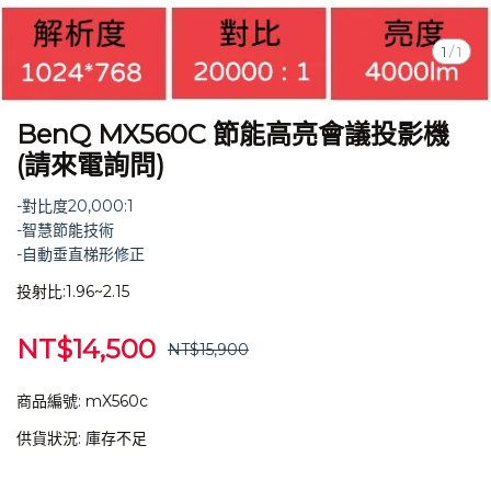
1
/
1
BenQ MX560C 節能高亮會議投影機
(請來電詢問)
-對比度20,000:1
-智慧節能技術
-自動垂直梯形修正
投射比:1.96~2.15
NT$14,500
NT$15,900
商品編號:
mX560c
供貨狀況:
庫存不足