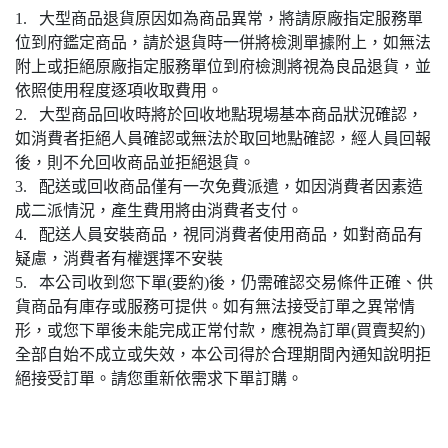
1. 大型商品退貨原因如為商品異常，將請原廠指定服務單
位到府鑑定商品，請於退貨時一併將檢測單據附上，如無法
附上或拒絕原廠指定服務單位到府檢測將視為良品退貨，並
依照使用程度逐項收取費用。
2. 大型商品回收時將於回收地點現場基本商品狀況確認，
如消費者拒絕人員確認或無法於取回地點確認，經人員回報
後，則不允回收商品並拒絕退貨。
3. 配送或回收商品僅有一次免費派遣，如因消費者因素造
成二派情況，產生費用將由消費者支付。
4. 配送人員安裝商品，視同消費者使用商品，如對商品有
疑慮，消費者有權選擇不安裝
5. 本公司收到您下單(要約)後，仍需確認交易條件正確、供
貨商品有庫存或服務可提供。如有無法接受訂單之異常情
形，或您下單後未能完成正常付款，應視為訂單(買賣契約)
全部自始不成立或失效，本公司得於合理期間內通知說明拒
絕接受訂單。請您重新依需求下單訂購。