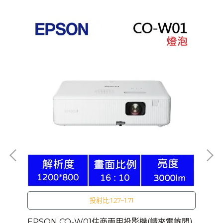
投射比:1.27~1.71
電詢
EPSON CO-W01住商兩用投影機(請來電詢問)
EP