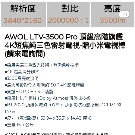
1
/
1
AWOL LTV-3500 Pro 頂級高階旗艦
4K短焦純三色雷射電視-贈小米電視棒
(請來電詢問)
■採用尖端三重激光技術，無需色輪技術
■4K 超高清分辨率
■3500高亮度流明
■最大可投影令人驚嘆的150 ” 4K 影院體驗
■支援HDR10+、3D 功能
■採用杜比全景聲 (Dolby Atmos) 沉浸式技術
■BT 2020 頂級色域的 107%。 達到影院投影所用 DCI-P3 的
147%
■尺寸（寬x深x高）‎59.94 x 35.31 x 14.48 厘米
■重量‎ 15.4 公斤