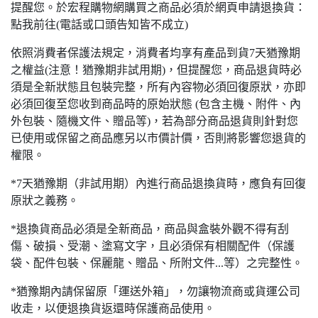
提醒您。於宏程購物網購買之商品必須於網頁申請退換貨：
點我前往(電話或口頭告知皆不成立)
依照消費者保護法規定，消費者均享有產品到貨7天猶豫期
之權益(注意！猶豫期非試用期)，但提醒您，商品退貨時必
須是全新狀態且包裝完整，所有內容物必須回復原狀，亦即
必須回復至您收到商品時的原始狀態 (包含主機、附件、內
外包裝、隨機文件、贈品等)，若為部分商品退貨則針對您
已使用或保留之商品應另以市價計價，否則將影響您退貨的
權限。
*7天猶豫期（非試用期）內進行商品退換貨時，應負有回復
原狀之義務。
*退換貨商品必須是全新商品，商品與盒裝外觀不得有刮
傷、破損、受潮、塗寫文字，且必須保有相關配件（保護
袋、配件包裝、保麗龍、贈品、所附文件...等）之完整性。
*猶豫期內請保留原「運送外箱」，勿讓物流商或貨運公司
收走，以便退換貨返還時保護商品使用。