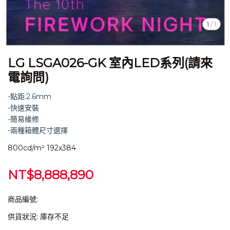
1
/
1
LG LSGA026-GK 室內LED系列(請來
電詢問)
-點距:2.6mm
-快速安裝
-簡易維修
-兩種箱體尺寸選擇
800cd/m² 192x384
NT$8,888,890
商品編號:
供貨狀況:
庫存不足