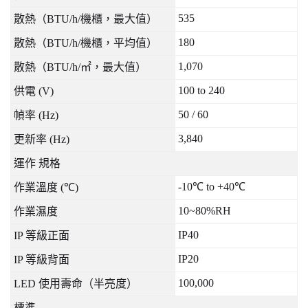
535
散熱（
BTU/h/
機櫃，最大值）
180
散熱（
BTU/h/
機櫃，平均值）
1,070
散熱（
BTU/h/
㎡，最大值）
100 to 240
供電
(V)
50 / 60
幀率
(Hz)
3,840
更新率
(Hz)
運作
規格
-10
℃
to +40
℃
作業溫度
(
℃
)
10~80%RH
作業濕度
IP40
IP
等級正面
IP20
IP
等級背面
100,000
LED
使用壽命（半亮度）
標準