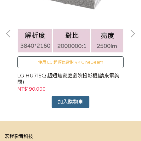
電
使用 LG 超短焦雷射 4K CineBeam
LG HU715Q 超短焦家庭劇院投影機(請來電詢
L
問)
問)
NT$190,000
NT
加入購物車
宏程影音科技