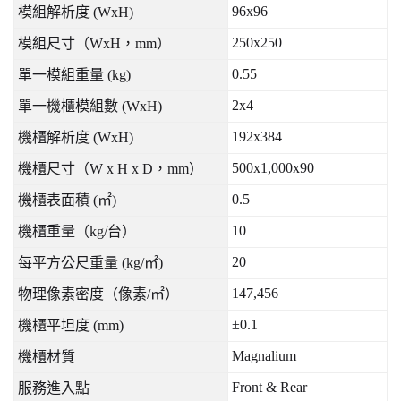
96x96
模組解析度
(WxH)
250x250
模組尺寸（
WxH
，
mm
）
0.55
單一模組重量
(kg)
2x4
單一機櫃模組數
(WxH)
192x384
機櫃解析度
(WxH)
500x1,000x90
機櫃尺寸（
W x H x D
，
mm
）
0.5
機櫃表面積
(
㎡
)
10
機櫃重量（
kg/
台）
20
每平方公尺重量
(kg/
㎡
)
147,456
物理像素密度（像素
/
㎡）
±0.1
機櫃平坦度
(mm)
Magnalium
機櫃材質
Front & Rear
服務進入點