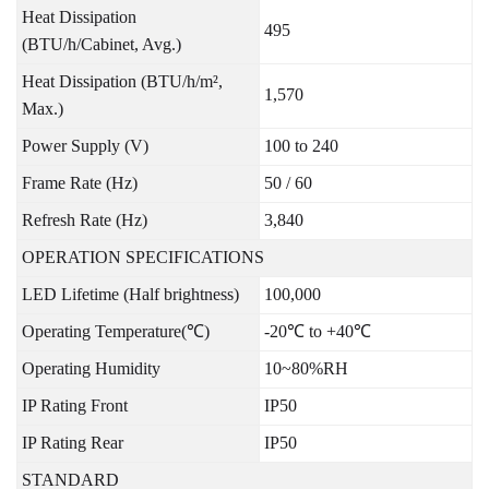
Heat Dissipation
495
(BTU/h/Cabinet, Avg.)
Heat Dissipation (BTU/h/m²,
1,570
Max.)
Power Supply (V)
100 to 240
Frame Rate (Hz)
50 / 60
Refresh Rate (Hz)
3,840
OPERATION SPECIFICATIONS
LED Lifetime (Half brightness)
100,000
Operating Temperature(
℃
)
-20
℃
to +40
℃
Operating Humidity
10~80%RH
IP Rating Front
IP50
IP Rating Rear
IP50
STANDARD