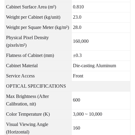
Cabinet Surface Area (m²)
0.810
Weight per Cabinet (kg/unit)
23.0
Weight per Square Meter (kg/m²)
28.0
Physical Pixel Density
160,000
(pixels/m²)
Flatness of Cabinet (mm)
±0.3
Cabinet Material
Die-casting Aluminum
Service Access
Front
OPTICAL SPECIFICATIONS
Max Brightness (After
600
Calibration, nit)
Color Temperature (K)
3,000 ~ 10,000
Visual Viewing Angle
160
(Horizontal)