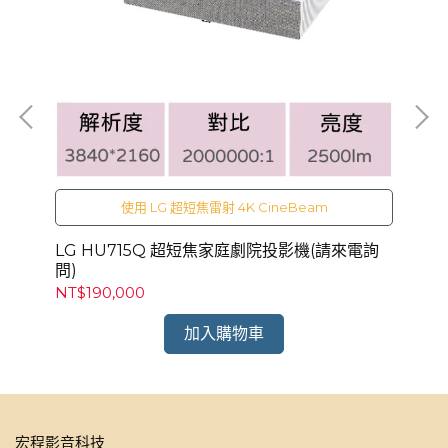
LG
NT
使用 LG 超短焦雷射 4K CineBeam
電詢
LG HU715Q 超短焦家庭劇院投影機(請來電詢
問)
NT$190,000
加入購物車
宏程影音科技