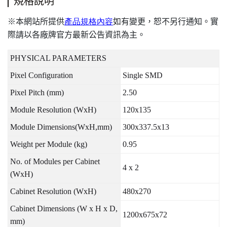
規格說明
本網站所提供
產品規格內容
如有變更，恕不另行通知。實
※
際請以各廠牌官方最新公告資訊為主。
PHYSICAL PARAMETERS
Pixel Configuration
Single SMD
Pixel Pitch (mm)
2.50
Module Resolution (WxH)
120x135
Module Dimensions(WxH,mm)
300x337.5x13
Weight per Module (kg)
0.95
No. of Modules per Cabinet
4 x 2
(WxH)
Cabinet Resolution (WxH)
480x270
Cabinet Dimensions (W x H x D,
1200x675x72
mm)