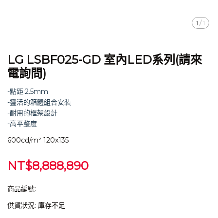
1
/
1
LG LSBF025-GD 室內LED系列(請來
電詢問)
-點距:2.5mm
-靈活的箱體組合安裝
-耐用的框架設計
-高平整度
600cd/m² 120x135
NT$8,888,890
商品編號:
供貨狀況:
庫存不足