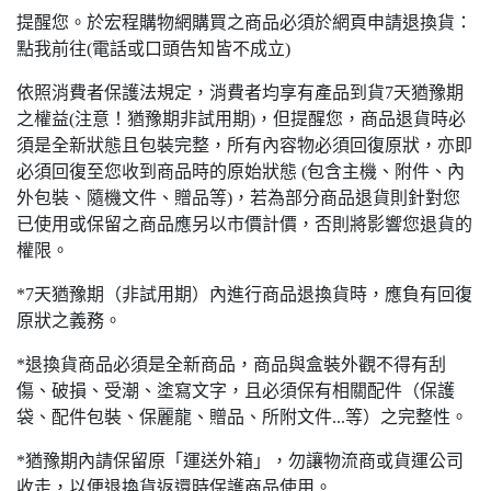
提醒您。於宏程購物網購買之商品必須於網頁申請退換貨：
點我前往(電話或口頭告知皆不成立)
依照消費者保護法規定，消費者均享有產品到貨7天猶豫期
之權益(注意！猶豫期非試用期)，但提醒您，商品退貨時必
須是全新狀態且包裝完整，所有內容物必須回復原狀，亦即
必須回復至您收到商品時的原始狀態 (包含主機、附件、內
外包裝、隨機文件、贈品等)，若為部分商品退貨則針對您
已使用或保留之商品應另以市價計價，否則將影響您退貨的
權限。
*7天猶豫期（非試用期）內進行商品退換貨時，應負有回復
原狀之義務。
*退換貨商品必須是全新商品，商品與盒裝外觀不得有刮
傷、破損、受潮、塗寫文字，且必須保有相關配件（保護
袋、配件包裝、保麗龍、贈品、所附文件...等）之完整性。
*猶豫期內請保留原「運送外箱」，勿讓物流商或貨運公司
收走，以便退換貨返還時保護商品使用。