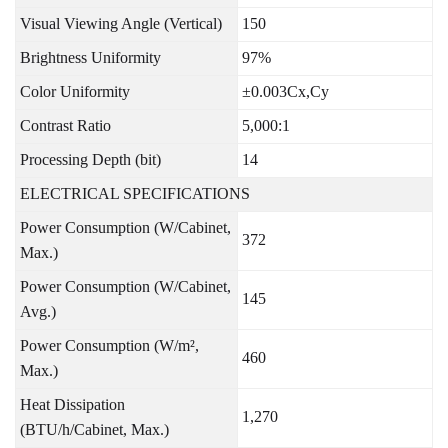
Visual Viewing Angle (Vertical)
150
Brightness Uniformity
97%
Color Uniformity
±0.003Cx,Cy
Contrast Ratio
5,000:1
Processing Depth (bit)
14
ELECTRICAL SPECIFICATIONS
Power Consumption (W/Cabinet,
372
Max.)
Power Consumption (W/Cabinet,
145
Avg.)
Power Consumption (W/m²,
460
Max.)
Heat Dissipation
1,270
(BTU/h/Cabinet, Max.)