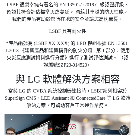
LSBF 很榮幸擁有著名的 EN 13501-1:2018 C 級認證評級，
確認其符合評估標準火焰蔓延。 憑藉其卓越的防火性能，
我們的產品有助於您所在地的安全並讓您高枕無憂。
LSBF 具有耐火性
*產品編號為 (LSBF XX-XXX) 的 LED 模組根據 EN 13501-
1:2018 《建築產品和建築構件的防火分類 - 第 1 部分：使用
火災反應測試資料進行分類》進行了測試評估測試。 （認
證編號SZP23-014523）
與 LG 軟體解決方案相容
當與 LG 的 CVBA 系統控制器連接時，LSBF系列相容於
SuperSign CMS、LED Assistant 和 ConnectedCare 等 LG 軟體
解決方案，可幫助客戶正常運作業務。