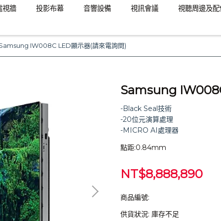
電視牆
投影布幕
音響設備
視訊會議
視聽周邊及配
Samsung IW008C LED顯示器(請來電詢問)
Samsung IW0
-Black Seal技術
-20位元演算處理
-MICRO AI處理器
點距:0.84mm
NT$8,888,890
商品編號:
供貨狀況:
庫存不足