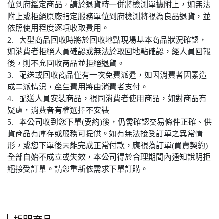
位到府鑑定商品，請於退貨時一併將檢測單據附上，如無法
附上或拒絕原廠指定服務單位到府檢測將視為良品退貨，並
依照使用程度逐項收取費用。
2. 大型商品回收時將於回收地點現場基本商品狀況確認，
如消費者拒絕人員確認或無法於取回地點確認，經人員回報
後，則不允回收商品並拒絕退貨。
3. 配送或回收商品僅有一次免費派遣，如因消費者因素造
成二派情況，產生費用將由消費者支付。
4. 配送人員安裝商品，視同消費者使用商品，如對商品有
疑慮，消費者有權選擇不安裝
5. 本公司收到您下單(要約)後，仍需確認交易條件正確、供
貨商品有庫存或服務可提供。如有無法接受訂單之異常情
形，或您下單後未能完成正常付款，應視為訂單(買賣契約)
全部自始不成立或失效，本公司得於合理期間內通知說明拒
絕接受訂單。請您重新依需求下單訂購。