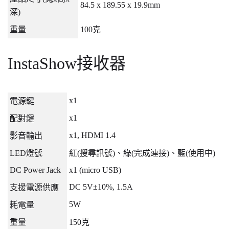
84.5 x 189.55 x 19.9mm
深
)
重量
100
克
InstaShow
接收器
x1
電源鍵
x1
配對鍵
x1, HDMI 1.4
影音輸出
LED
燈號
紅
(
搜尋訊號
)
、綠
(
完成連接
)
、藍
(
使用中
)
DC Power Jack
x1 (micro USB)
DC 5V±10%, 1.5A
支援電源供應
5W
耗電量
重量
150
克