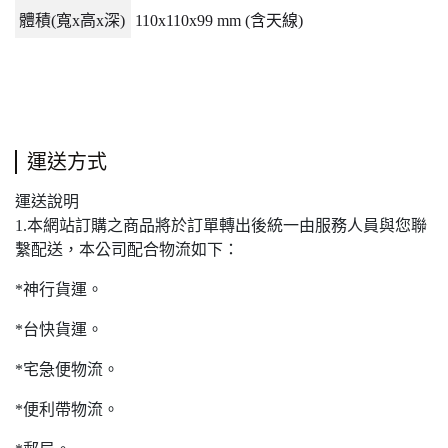
體積
(
寬
x
高
x
深
)
110x110x99 mm (
含天線
)
運送方式
運送說明
1.本網站訂購之商品將於訂單轉出後統一由服務人員與您聯
繫配送，本公司配合物流如下：
*神行貨運。
*台快貨運。
*宅急便物流。
*便利帶物流。