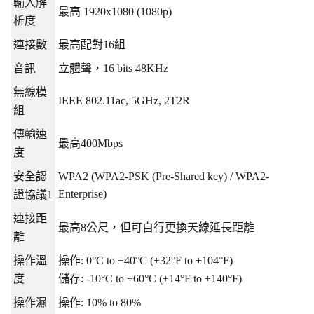
輸入解
最高
1920x1080 (1080p)
析度
連接數
最高配對
16
組
音訊
立體聲，
16 bits 48KHz
無線模
IEEE 802.11ac, 5GHz, 2T2R
組
傳輸速
最高
400Mbps
度
安全認
WPA2 (WPA2-PSK (Pre-Shared key) / WPA2-
Enterprise)
證協議
1
連接距
最高
8
公尺，但可自行更換天線延長距離
離
操作溫
操作
: 0°C to +40°C (+32°F to +104°F)
度
儲存
: -10°C to +60°C (+14°F to +140°F)
操作濕
操作
: 10% to 80%