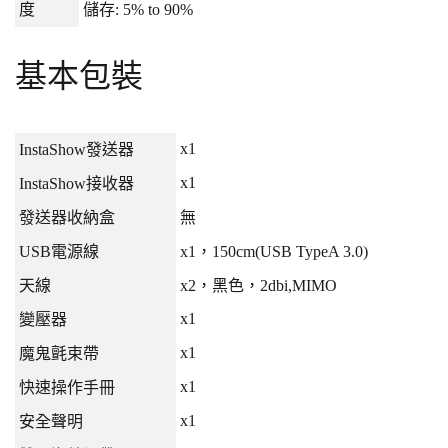
度
儲存
: 5% to 90%
基本包裝
x1
InstaShow
發送器
x1
InstaShow
接收器
發送器收納盒
無
USB
電源線
x1
，
150cm(USB TypeA 3.0)
天線
x2
，黑色，
2dbi,MIMO
x1
變壓器
x1
魔鬼氈束帶
x1
快速操作手冊
x1
安全聲明