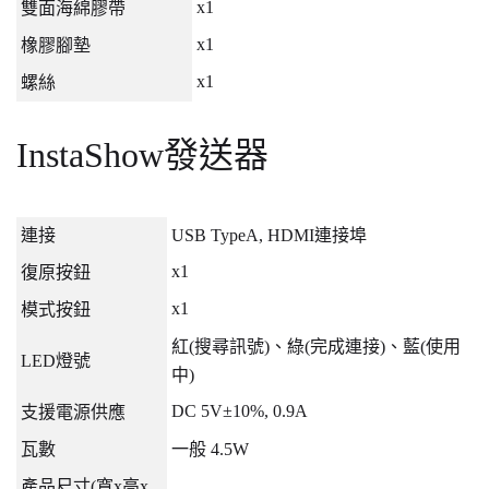
x1
雙面海綿膠帶
x1
橡膠腳墊
x1
螺絲
InstaShow
發送器
連接
USB TypeA, HDMI
連接埠
x1
復原按鈕
x1
模式按鈕
紅
(
搜尋訊號
)
、綠
(
完成連接
)
、藍
(
使用
LED
燈號
中
)
DC 5V±10%, 0.9A
支援電源供應
瓦數
一般
4.5W
產品尺寸
(
寬
x
高
x