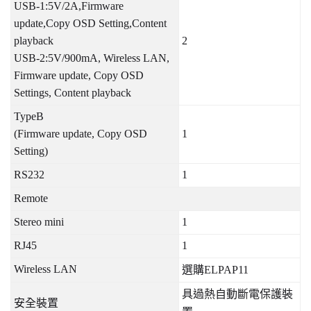
USB-1:5V/2A,Firmware
update,Copy OSD Setting,Content
playback
2
USB-2:5V/900mA, Wireless LAN,
Firmware update, Copy OSD
Settings, Content playback
TypeB
(Firmware update, Copy OSD
1
Setting)
RS232
1
Remote
Stereo mini
1
RJ45
1
Wireless LAN
選購
ELPAP11
具過熱自動斷電保護裝
安全裝置