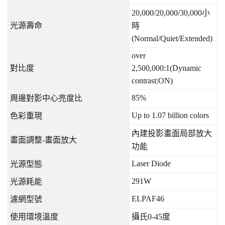
20,000/20,000/30,000
小
光源壽命
時
(Normal/Quiet/Extended)
over
對比度
2,500,000:1(Dynamic
contrast:ON)
85%
周邊對影中心亮度比
Up to 1.07 billion colors
色彩重現
內建投影畫面局部放大
畫面調整
-
畫面放大
功能
Laser Diode
光源型態
291W
光源耗能
ELPAF46
濾網型號
使用環境溫度
攝氏
0-45
度