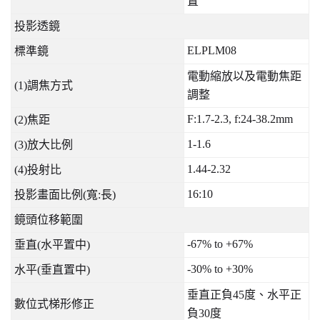
置
投影透鏡
ELPLM08
標準鏡
電動縮放以及電動焦距
(1)
調焦方式
調整
F:1.7-2.3, f:24-38.2mm
(2)
焦距
1-1.6
(3)
放大比例
1.44-2.32
(4)
投射比
16:10
投影畫面比例
(
寬
:
長
)
鏡頭位移範圍
-67% to +67%
垂直
(
水平置中
)
-30% to +30%
水平
(
垂直置中
)
垂直正負
45
度、水平正
數位式梯形修正
負
30
度