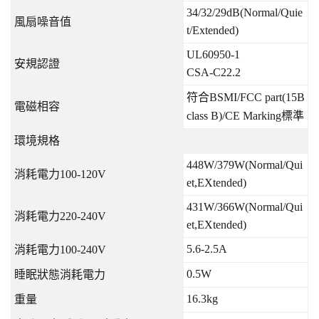
34/32/29dB(Normal/Quie
風扇噪音值
t/Extended)
UL60950-1
安規認證
CSA-C22.2
符合
BSMI/FCC part(15B
電磁相容
class B)/CE Marking
標準
環境規格
448W/379W(Normal/Qui
消耗電力
100-120V
et,EXtended)
431W/366W(Normal/Qui
消耗電力
220-240V
et,EXtended)
5.6-2.5A
消耗電力
100-240V
0.5W
睡眠狀態消耗電力
16.3kg
重量