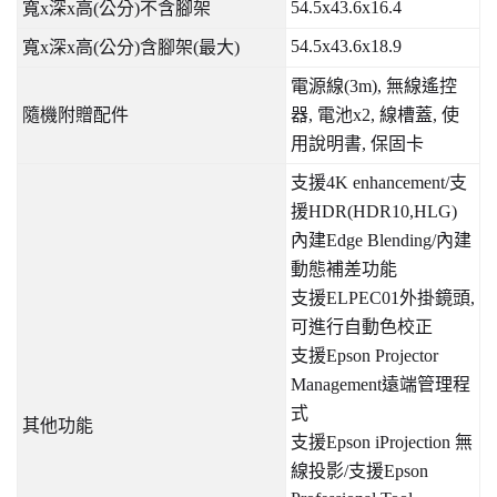
54.5x43.6x16.4
寬
x
深
x
高
(
公分
)
不含腳架
54.5x43.6x18.9
寬
x
深
x
高
(
公分
)
含腳架
(
最大
)
電源線
(3m),
無線遙控
隨機附贈配件
器
,
電池
x2,
線槽蓋
,
使
用說明書
,
保固卡
支援
4K enhancement/
支
援
HDR(HDR10,HLG)
內建
Edge Blending/
內建
動態補差功能
支援
ELPEC01
外掛鏡頭
,
可進行自動色校正
支援
Epson Projector
Management
遠端管理程
式
其他功能
支援
Epson iProjection
無
線投影
/
支援
Epson