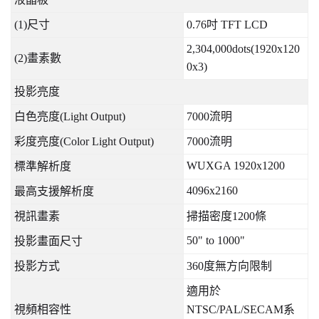
(1)
尺寸
0.76
吋
TFT LCD
2,304,000dots(1920x120
(2)
畫素數
0x3)
投影亮度
白色亮度
(Light Output)
7000
流明
彩度亮度
(Color Light Output)
7000
流明
WUXGA 1920x1200
標準解析度
4096x2160
最高支援解析度
視訊畫素
掃描密度
1200
條
50" to 1000"
投影畫面尺寸
投影方式
360
度無方向限制
適用於
視頻相容性
NTSC/PAL/SECAM
系