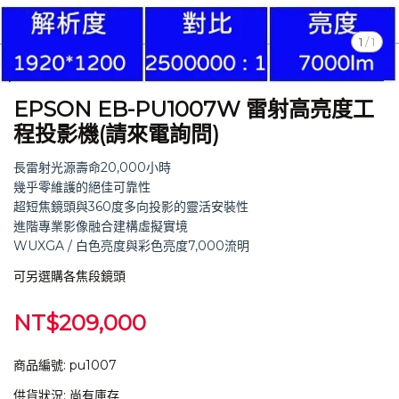
1
/
1
EPSON EB-PU1007W 雷射高亮度工
程投影機(請來電詢問)
長雷射光源壽命20,000小時
幾乎零維護的絕佳可靠性
超短焦鏡頭與360度多向投影的靈活安裝性
進階專業影像融合建構虛擬實境
WUXGA / 白色亮度與彩色亮度7,000流明
可另選購各焦段鏡頭
NT$209,000
商品編號:
pu1007
供貨狀況:
尚有庫存