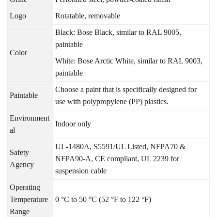
Logo
Rotatable, removable
Black: Bose Black, similar to RAL 9005,
paintable
Color
White: Bose Arctic White, similar to RAL 9003,
paintable
Choose a paint that is specifically designed for
Paintable
use with polypropylene (PP) plastics.
Environment
Indoor only
al
UL-1480A, S5591/UL Listed, NFPA70 &
Safety
NFPA90-A, CE compliant, UL 2239 for
Agency
suspension cable
Operating
Temperature
0 °C to 50 °C (52 °F to 122 °F)
Range