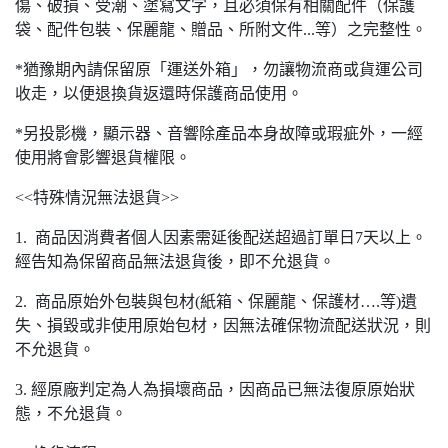
傷、破損、受潮、塗寫文字，且必須保有相關配件（保護
袋、配件包裝、保麗龍、贈品、所附文件...等）之完整性。
*猶豫期內請保留原「運送外箱」，勿讓物流商或貨運公司
收走，以便退換貨返還時保護商品使用。
*另投影機，顯示器、音響除產品本身故障或瑕疵外，一經
使用將會影響退貨權限。
<<特殊情況無法退貨>>
1. 商品因消費者個人因素需延後配送超過訂單日7天以上。
經告知為保留商品無法退貨後，即不允退貨。
2. 商品原始外包裝與包材(紙箱、保麗龍、保護材….等)遺
失、損毀或非使用原始包材，因無法確保物流配送狀況，則
不允退貨。
3. 經原廠判定為人為損壞商品，因商品已無法復原原始狀
態，不允退貨。