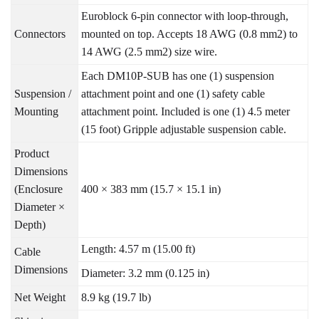
Euroblock 6-pin connector with loop-through,
Connectors
mounted on top. Accepts 18 AWG (0.8 mm2) to
14 AWG (2.5 mm2) size wire.
Each DM10P-SUB has one (1) suspension
Suspension /
attachment point and one (1) safety cable
Mounting
attachment point. Included is one (1) 4.5 meter
(15 foot) Gripple adjustable suspension cable.
Product
Dimensions
(Enclosure
400 × 383 mm (15.7 × 15.1 in)
Diameter ×
Depth)
Length: 4.57 m (15.00 ft)
Cable
Dimensions
Diameter: 3.2 mm (0.125 in)
Net Weight
8.9 kg (19.7 lb)