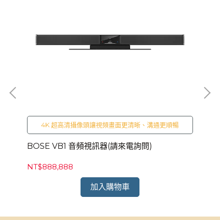
B
NT
4K 超高清攝像頭讓視頻畫面更清晰、溝通更順暢
BOSE VB1 音頻視訊器(請來電詢問)
NT$888,888
加入購物車