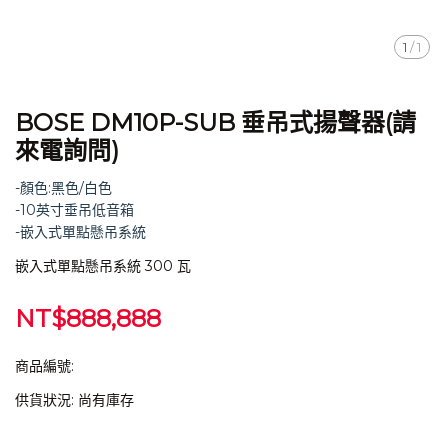
1
/
1
BOSE DM10P-SUB 垂吊式揚聲器(請
來電詢問)
-顏色:黑色/白色
-10英寸垂吊低音箱
-嵌入式單點懸吊系統
嵌入式單點懸吊系統 300 瓦
NT$888,888
商品編號:
供貨狀況:
尚有庫存