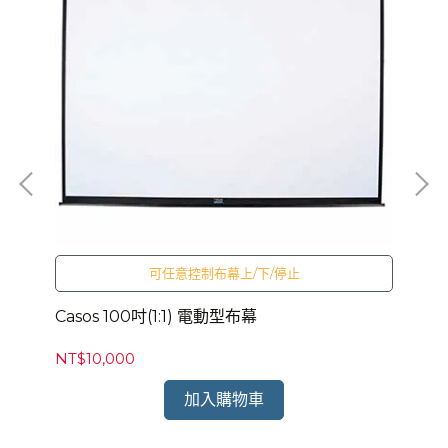
可任意控制布幕上/下/停止
Casos 100吋(1:1) 電動型布幕
Ca
NT$10,000
NT
加入購物車