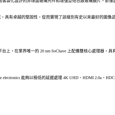
的架構，採用客製化設計的非球面玻璃元件和增強型低色散玻璃鏡片，影
鎂製成，具有卓越的堅固性，從而實現了該級別有史以來最好的圖像
台上，在業界唯一的 20 nm SoChave 上配備雙核心處理器，具有 
se electronics 能夠以極低的延遲處理 4K UHD、HDMI 2.0a、HDC