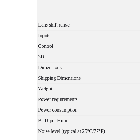
Lens shift range
Inputs
Control
3D
Dimensions
Shipping Dimensions
Weight
Power requirements
Power consumption
BTU per Hour
Noise level (typical at 25°C/77°F)