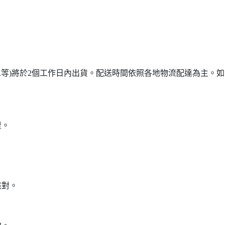
...等)將於2個工作日內出貨。配送時間依照各地物流配達為主。如需詢
費。
核對。
。