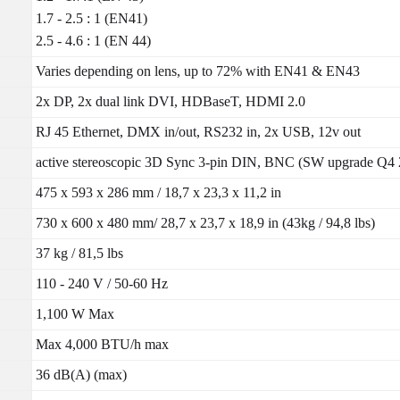
1.7 - 2.5 : 1 (EN41)
2.5 - 4.6 : 1 (EN 44)
Varies depending on lens, up to 72% with EN41 & EN43
2x DP, 2x dual link DVI, HDBaseT, HDMI 2.0
RJ 45 Ethernet, DMX in/out, RS232 in, 2x USB, 12v out
active stereoscopic 3D Sync 3-pin DIN, BNC (SW upgrade Q4 
475 x 593 x 286 mm / 18,7 x 23,3 x 11,2 in
730 x 600 x 480 mm/ 28,7 x 23,7 x 18,9 in (43kg / 94,8 lbs)
37 kg / 81,5 lbs
110 - 240 V / 50-60 Hz
1,100 W Max
Max 4,000 BTU/h max
36 dB(A) (max)