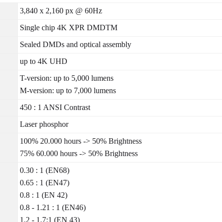
3,840 x 2,160 px @ 60Hz
Single chip 4K XPR DMDTM
Sealed DMDs and optical assembly
up to 4K UHD
T-version: up to 5,000 lumens
M-version: up to 7,000 lumens
450 : 1 ANSI Contrast
Laser phosphor
100% 20.000 hours -> 50% Brightness
75% 60.000 hours -> 50% Brightness
0.30 : 1 (EN68)
0.65 : 1 (EN47)
0.8 : 1 (EN 42)
0.8 - 1.21 : 1 (EN46)
1.2 - 1.7:1 (EN 43)