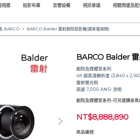
電視牆
投影布幕
音響設備
視訊會議
視聽周邊及配
用
,
BARCO
BARCO Balder 雷射劇院投影機(請來電詢問)
BARCO Balde
劇院及媒體室系列
4K 超高清解析度 (3,840 x 2,160
雷射螢光粉
高達 7,000 ANSI 流明
劇院及媒體室系列-可另選購各焦
NT$8,888,890
商品編號: