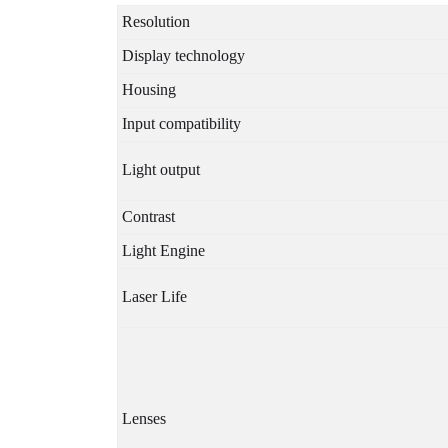
Resolution
Display technology
Housing
Input compatibility
Light output
Contrast
Light Engine
Laser Life
Lenses