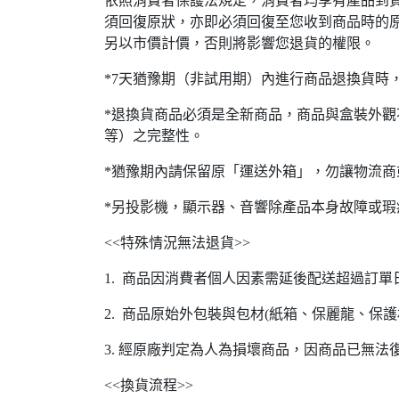
依照消費者保護法規定，消費者均享有產品到貨
須回復原狀，亦即必須回復至您收到商品時的原
另以市價計價，否則將影響您退貨的權限。
*7天猶豫期（非試用期）內進行商品退換貨時
*退換貨商品必須是全新商品，商品與盒裝外觀
等）之完整性。
*猶豫期內請保留原「運送外箱」，勿讓物流
*另投影機，顯示器、音響除產品本身故障或
<<特殊情況無法退貨>>
1. 商品因消費者個人因素需延後配送超過訂
2. 商品原始外包裝與包材(紙箱、保麗龍、保
3. 經原廠判定為人為損壞商品，因商品已無
<<換貨流程>>