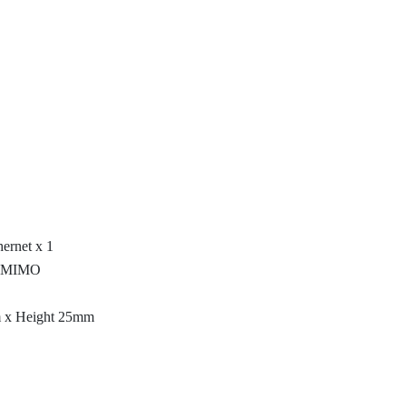
hernet x 1
X2 MIMO
 x Height 25mm