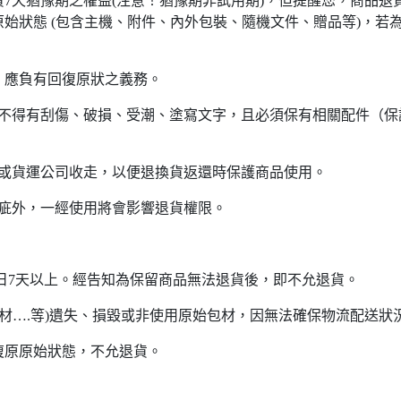
7天猶豫期之權益(注意！猶豫期非試用期)，但提醒您，商品退
始狀態 (包含主機、附件、內外包裝、隨機文件、贈品等)，若
，應負有回復原狀之義務。
不得有刮傷、破損、受潮、塗寫文字，且必須保有相關配件（保護
商或貨運公司收走，以便退換貨返還時保護商品使用。
瑕疵外，一經使用將會影響退貨權限。
單日7天以上。經告知為保留商品無法退貨後，即不允退貨。
護材….等)遺失、損毀或非使用原始包材，因無法確保物流配送狀
法復原原始狀態，不允退貨。