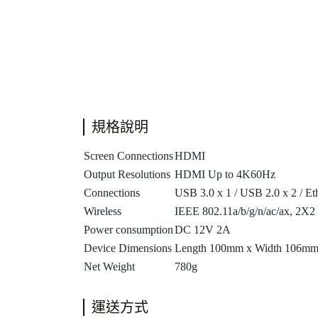
規格說明
Screen Connections
HDMI
Output Resolutions
HDMI Up to 4K60Hz
Connections
USB 3.0 x 1 / USB 2.0 x 2 / Et
Wireless
IEEE 802.11a/b/g/n/ac/ax, 2
Power consumption
DC 12V 2A
Device Dimensions
Length 100mm x Width 106mm
Net Weight
780g
運送方式