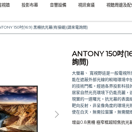
電視牆
投影布幕
音響設備
視訊會議
視聽周邊及配
NTONY 150吋(16:9) 黑柵抗光幕(有接縫)(請來電詢問)
ANTONY 150吋(
詢問)
大螢幕、 寬視野這是一般電視
能在遮蔽外部光線的較暗環境中
的技術門檻。經過各界投影科技
居家自然光亮環境下仍能亮麗，達
現實的一道曙光。抗光幕的表面
靶向反射，非呈像角度的環境光
使在白天，無需拉窗簾，無需關
增益0.8黑柵 極窄框超短焦抗光