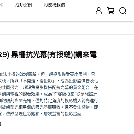
件
成功案例
投影機租借
16:9) 黑柵抗光幕(有接縫)(請來電
所無法比擬的沈浸體驗，但一般投影機受亮度限制，只
放映，所以「不開燈，看投影」，成為投影設備普及化
的共同努力，超短焦投影機搭配抗光幕的黃金組合，在
到與電視的觀看效果，成為了“客廳投影”從夢想照進
細緻鏤刻齒型光柵，僅對特定角度的投影機入射光進行
則被齒型光柵另側的吸光塗層吸收，且不發生衍射，即
燈，依然呈現色彩飽和、層次豐富的投影畫面。
幕