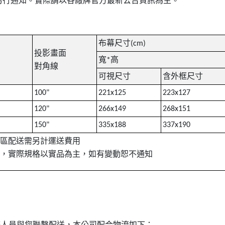
另行通知。實際請以各廠牌官方最新公告資訊為主。
布幕尺寸
(cm)
投影畫面
寬
高
*
對角線
可視尺寸
含外框尺寸
100"
221x125
223x127
120"
266x149
268x151
150"
335x188
337x190
區配送需另計運送費用
，實際規格以實品為主，如有變動恕不通知
務人員與您聯繫配送，本公司配合物流如下：