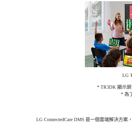
LG
* TR3DK 
* 為
LG ConnectedCare DMS 是一個雲