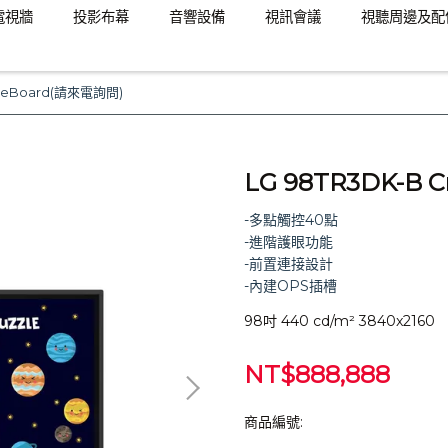
電視牆
投影布幕
音響設備
視訊會議
視聽周邊及配
ateBoard(請來電詢問)
LG 98TR3DK-B 
-多點觸控40點
-進階護眼功能
-前置連接設計
-內建OPS插槽
98吋 440 cd/m² 3840x2160
NT$888,888
商品編號: