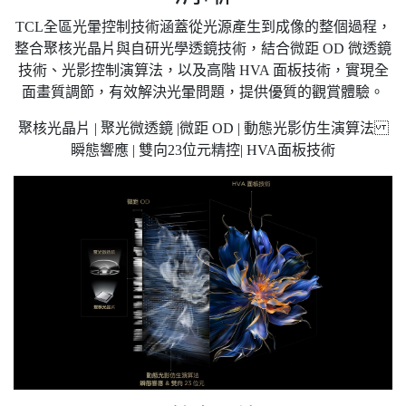
TCL全區光暈控制技術涵蓋從光源產生到成像的整個過程，
整合聚核光晶片與自研光學透鏡技術，結合微距 OD 微透鏡
技術、光影控制演算法，以及高階 HVA 面板技術，實現全
面畫質調節，有效解決光暈問題，提供優質的觀賞體驗。
聚核光晶片 | 聚光微透鏡 |微距 OD | 動態光影仿生演算法
瞬態響應 | 雙向23位元精控| HVA面板技術