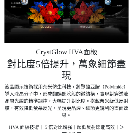
CrystGlow HVA面板
對比度5倍提升，萬象細節盡
現
液晶顯示技術採用奈米仿生科技，將聚醯亞胺（Polyimide）
導入液晶分子中，形成蝴蝶翅膀般的微結構，實現對穿透液
晶層光線的精準調控，大幅提升對比度。搭載奈米級低反射
膜，有效降低螢幕反光，呈現更晶透、細節更銳利的畫面效
果。
HVA 面板技術｜ 5 倍對比增強｜超低反射節能高效｜＞