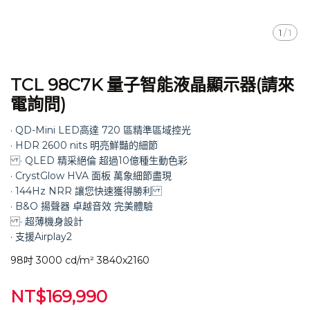
1
/
1
TCL 98C7K 量子智能液晶顯示器(請來
電詢問)
· QD-Mini LED高達 720 區精準區域控光
· HDR 2600 nits 明亮鮮豔的細節
· QLED 精采絕倫 超過10億種生動色彩
· CrystGlow HVA 面板 萬象細節盡現
· 144Hz NRR 讓您快速獲得勝利
· B&O 揚聲器 卓越音效 完美體驗
· 超薄機身設計
· 支援Airplay2
98吋 3000 cd/m² 3840x2160
NT$169,990