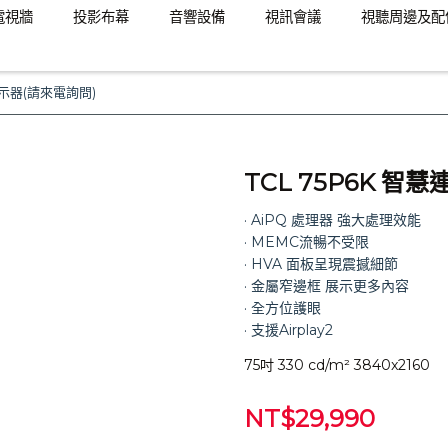
電視牆
投影布幕
音響設備
視訊會議
視聽周邊及配
顯示器(請來電詢問)
TCL 75P6K 
· AiPQ 處理器 強大處理效能
· MEMC流暢不受限
· HVA 面板呈現震撼細節
· 金屬窄邊框 展示更多內容
· 全方位護眼
· 支援Airplay2
75吋 330 cd/m² 3840x2160
NT$29,990