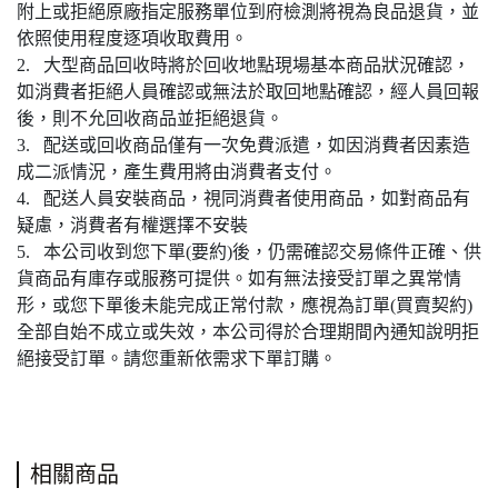
附上或拒絕原廠指定服務單位到府檢測將視為良品退貨，並
依照使用程度逐項收取費用。
2. 大型商品回收時將於回收地點現場基本商品狀況確認，
如消費者拒絕人員確認或無法於取回地點確認，經人員回報
後，則不允回收商品並拒絕退貨。
3. 配送或回收商品僅有一次免費派遣，如因消費者因素造
成二派情況，產生費用將由消費者支付。
4. 配送人員安裝商品，視同消費者使用商品，如對商品有
疑慮，消費者有權選擇不安裝
5. 本公司收到您下單(要約)後，仍需確認交易條件正確、供
貨商品有庫存或服務可提供。如有無法接受訂單之異常情
形，或您下單後未能完成正常付款，應視為訂單(買賣契約)
全部自始不成立或失效，本公司得於合理期間內通知說明拒
絕接受訂單。請您重新依需求下單訂購。
相關商品