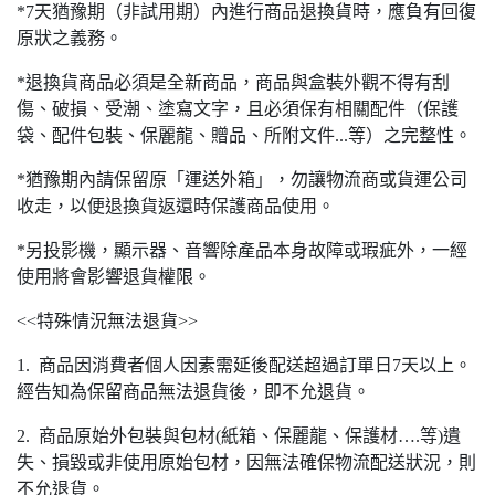
*7天猶豫期（非試用期）內進行商品退換貨時，應負有回復
原狀之義務。
*退換貨商品必須是全新商品，商品與盒裝外觀不得有刮
傷、破損、受潮、塗寫文字，且必須保有相關配件（保護
袋、配件包裝、保麗龍、贈品、所附文件...等）之完整性。
*猶豫期內請保留原「運送外箱」，勿讓物流商或貨運公司
收走，以便退換貨返還時保護商品使用。
*另投影機，顯示器、音響除產品本身故障或瑕疵外，一經
使用將會影響退貨權限。
<<特殊情況無法退貨>>
1. 商品因消費者個人因素需延後配送超過訂單日7天以上。
經告知為保留商品無法退貨後，即不允退貨。
2. 商品原始外包裝與包材(紙箱、保麗龍、保護材….等)遺
失、損毀或非使用原始包材，因無法確保物流配送狀況，則
不允退貨。