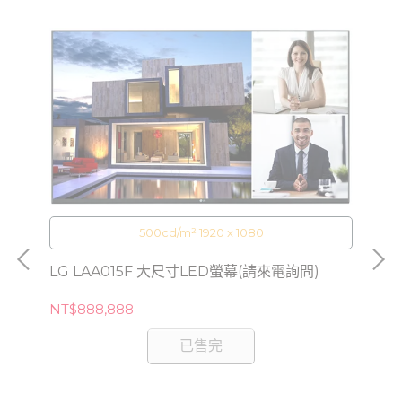
500cd/m² 1920 x 1080
LG LAA015F 大尺寸LED螢幕(請來電詢問)
NT$888,888
已售完
電詢
LG
NT