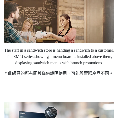
The staff in a sandwich store is handing a sandwich to a customer.
The SM5J series showing a menu board is installed above them,
displaying sandwich menus with brunch promotions.
* 此網頁的所有圖片僅供說明使用，可能與實際產品不同。