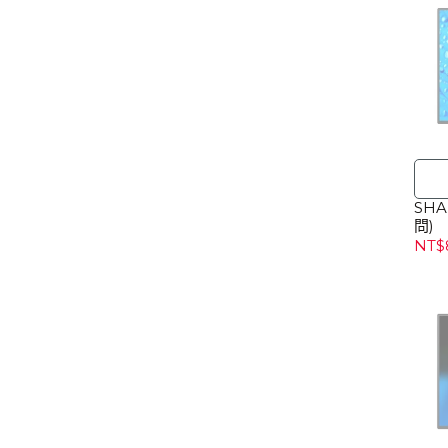
SH
問)
NT$