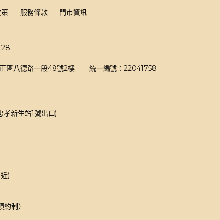
政策
服務條款
門市資訊
128
正區八德路一段48號2樓
統一編號：22041758
(忠孝新生站1號出口)
附近)
(預約制）