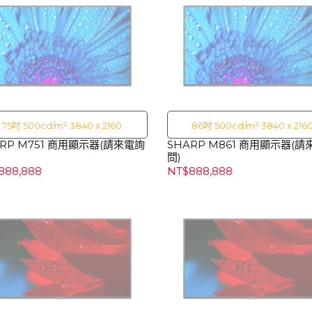
75吋 500cd/m² 3840 x 2160
86吋 500cd/m² 3840 x 216
ARP M751 商用顯示器(請來電詢
SHARP M861 商用顯示器(請
問)
888,888
NT$888,888