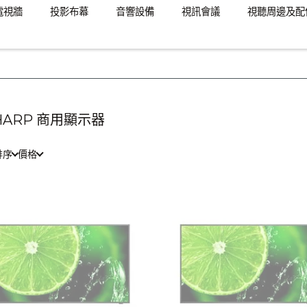
電視牆
投影布幕
音響設備
視訊會議
視聽周邊及配
HARP 商用顯示器
排序
價格