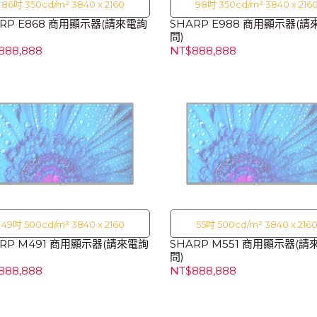
86吋 350cd/m² 3840 x 2160
98吋 350cd/m² 3840 x 216
ARP E868 商用顯示器(請來電詢
SHARP E988 商用顯示器(請
問)
888,888
NT$888,888
49吋 500cd/m² 3840 x 2160
55吋 500cd/m² 3840 x 216
ARP M491 商用顯示器(請來電詢
SHARP M551 商用顯示器(請
問)
888,888
NT$888,888