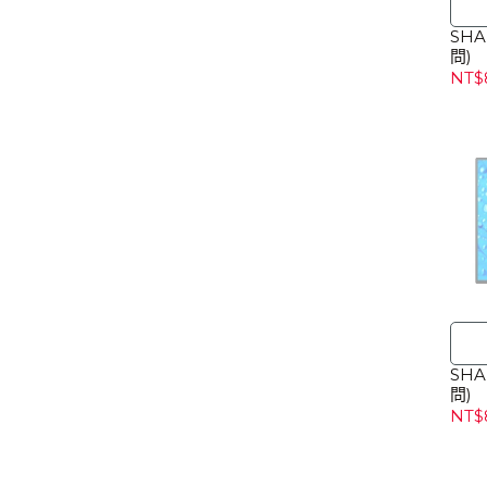
SH
問)
NT$
SH
問)
NT$