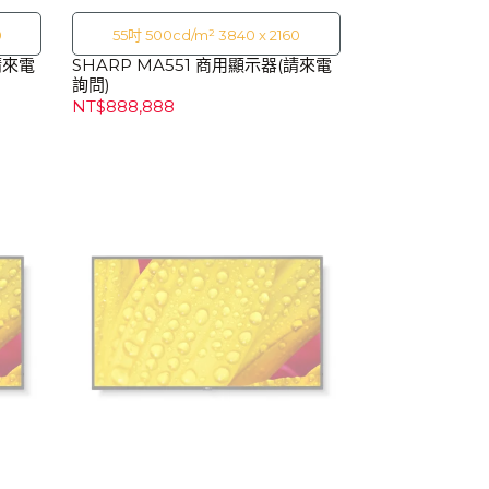
0
55吋 500cd/m² 3840 x 2160
SHARP MA551 商用顯示器(請來電
詢問)
NT$888,888