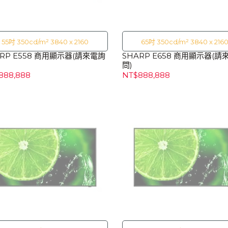
55吋 350cd/m² 3840 x 2160
65吋 350cd/m² 3840 x 216
RP E558 商用顯示器(請來電詢
SHARP E658 商用顯示器(請
問)
888,888
NT$888,888