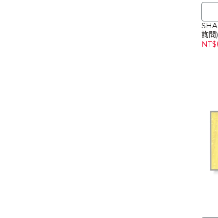
SHA
詢問
NT$