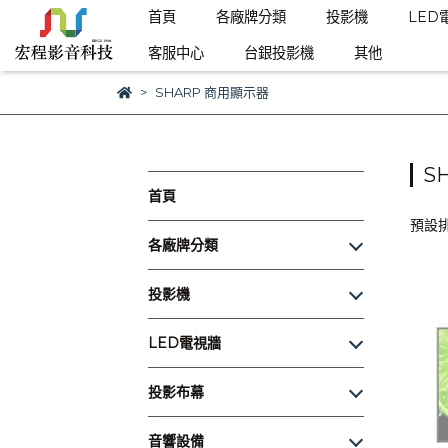
首頁
各廠牌分類
投影機
LED
客服中心
台銀投影機
其他
SHARP 商用顯示器
S
首頁
預設
各廠牌分類
投影機
LED電視牆
投影布幕
音響設備