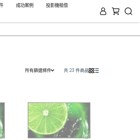
件
成功案例
投影機租借
所有篩選條件
共 23 件商品