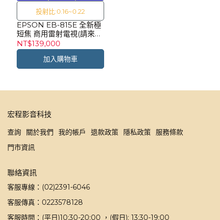
投射比:0.16~0.22
EPSON EB-815E 全新極
短焦 商用雷射電視(請來電
詢問)
NT$139,000
加入購物車
宏程影音科技
查詢
關於我們
我的帳戶
退款政策
隱私政策
服務條款
門市資訊
聯絡資訊
客服專線：(02)2391-6046
客服傳真：0223578128
客服時間：(平日)10:30-20:00 ，(假日): 13:30-19:00