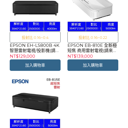
投射比:0.16~0.4
投射比:0.16~0.22
EPSON EH-LS800B 4K
EPSON EB-810E 全新極
智慧雷射電視/投影機(請來
短焦 商用雷射電視(請來電
電詢問)
詢問)【目前無現貨需排
NT$129,000
NT$139,000
單】
加入購物車
加入購物車