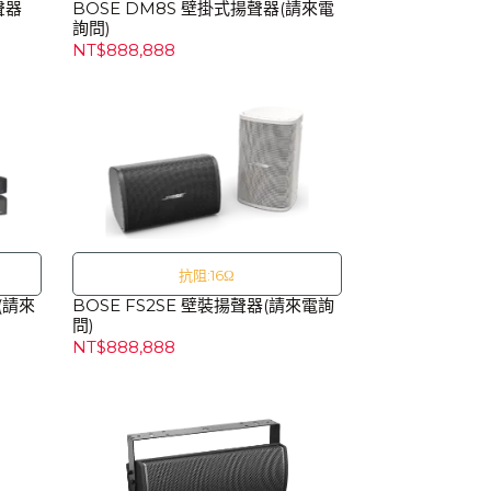
聲器
BOSE DM8S 壁掛式揚聲器(請來電
詢問)
NT$888,888
抗阻:16Ω
統(請來
BOSE FS2SE 壁裝揚聲器(請來電詢
問)
NT$888,888