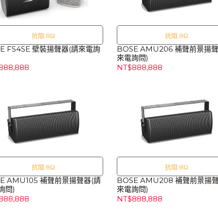
抗阻:8Ω
抗阻:8Ω
E FS4SE 壁裝揚聲器(請來電詢
BOSE AMU206 補聲前景揚
來電詢問)
888,888
NT$888,888
抗阻:8Ω
抗阻:8Ω
E AMU105 補聲前景揚聲器(請
BOSE AMU208 補聲前景揚
詢問)
來電詢問)
888,888
NT$888,888