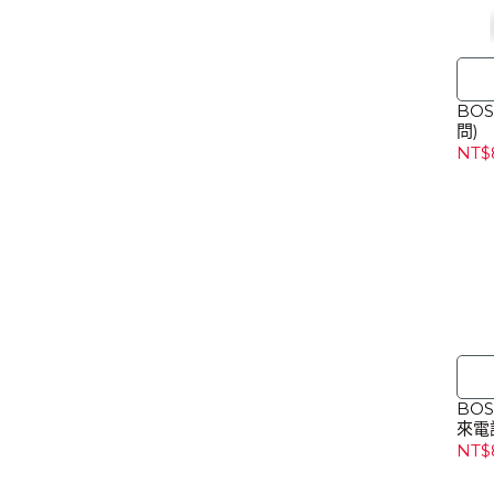
BOS
問)
NT$
BOS
來電
NT$