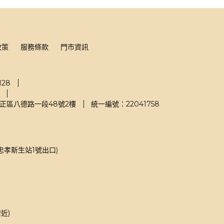
政策
服務條款
門市資訊
128
正區八德路一段48號2樓
統一編號：22041758
(忠孝新生站1號出口)
附近)