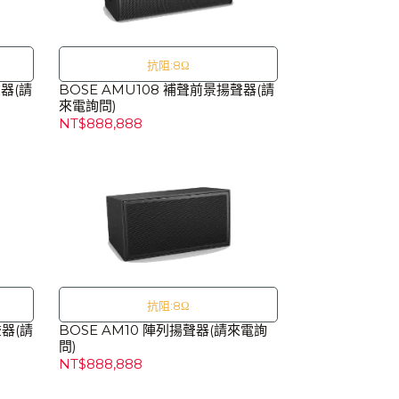
抗阻:8Ω
聲器(請
BOSE AMU108 補聲前景揚聲器(請
來電詢問)
NT$888,888
抗阻:8Ω
聲器(請
BOSE AM10 陣列揚聲器(請來電詢
問)
NT$888,888