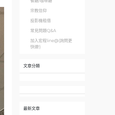
餐廳/咖啡廳
宗教信仰
投影機租借
常見問題Q&A
加入宏程line@(詢問更
快速!)
文章分類
最新文章