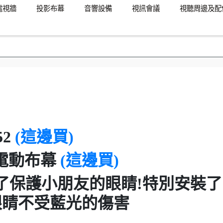
電視牆
投影布幕
音響設備
視訊會議
視聽周邊及配
52
(這邊買)
0吋電動布幕
(這邊買)
了保護小朋友的眼睛!特別安裝了
眼睛不受藍光的傷害