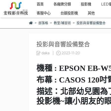
首頁
各廠牌分類
投影機
LED
客服中心
台銀投影機
其他
部落格
教室/補習班
投影與音響設備整合
投影與音響設備整合
daka
2023-11-20
機種 : EPSON EB-W
布幕 : CASOS 12
描述：北部幼兒園為
投影機~讓小朋友的