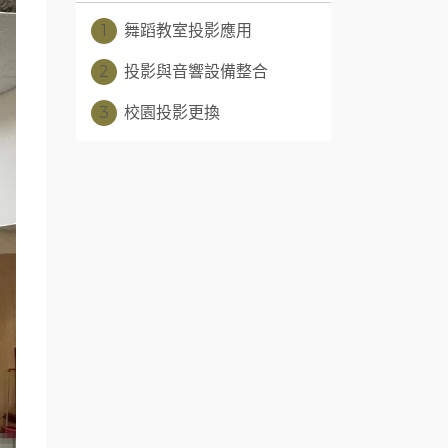
1
舞蹈教室投影應用
2
投影與音響設備整合
3
校園投影更換